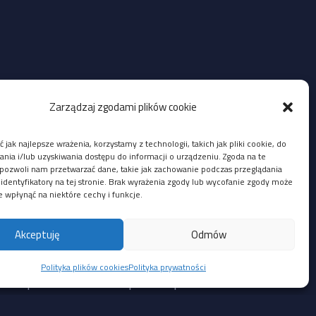
Zarządzaj zgodami plików cookie
 jak najlepsze wrażenia, korzystamy z technologii, takich jak pliki cookie, do
ia i/lub uzyskiwania dostępu do informacji o urządzeniu. Zgoda na te
pozwoli nam przetwarzać dane, takie jak zachowanie podczas przeglądania
 identyfikatory na tej stronie. Brak wyrażenia zgody lub wycofanie zgody może
e wpłynąć na niektóre cechy i funkcje.
Akceptuję
Odmów
u:
Polityka plików cookies
Polityka prywatności
anie poleceń na hoście po zaimportowaniu