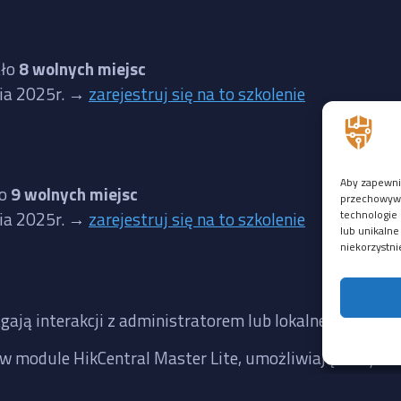
ało
8 wolnych miejsc
nia 2025r. →
zarejestruj się na to szkolenie
Aby zapewnić
ło
9 wolnych miejsc
przechowywan
technologie 
nia 2025r. →
zarejestruj się na to szkolenie
lub unikalne
niekorzystni
gają interakcji z administratorem lub lokalnego dostęp
w module HikCentral Master Lite, umożliwiająca wykon
żytkownika; CVSS 4.7