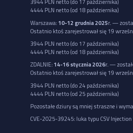
3944 PLN netto (do 17 października)
4444 PLN netto (od 18 października)
Warszawa:
10-12 grudnia 2025
r. — zost
Ostatnio ktoś zarejestrował się 19 wrześ
3944 PLN netto (do 17 października)
4444 PLN netto (od 18 października)
ZDALNIE
:
14-16 stycznia 2026
r. — zosta
Ostatnio ktoś zarejestrował się 19 wrześ
3944 PLN netto (do 24 października)
4444 PLN netto (od 25 października)
Pozostałe dziury są mniej straszne i wyma
CVE-2025-39245: luka typu CSV Injection 
złośliwego pliku CSV. Wymaga interakcji u