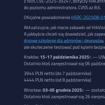
z nich, CVE-2025-39247, dotyczy HikCentra
do poziomu administratora. CVSS aż 8.6.
Oficjalne powiadomienie
HSRC-202508-0
Aktualizujcie, jak macie zabawki od HikVis
A jakbyście chcieli się dowiedzieć, jak 
dniowe szkolenie dla adminów i devopsów
ale skuteczenie testować pod kątem bezpi
Kraków:
15-17 października 2025
r. — UW
Ostatnio ktoś zarejestrował się 06 paźdz
3944 PLN netto (do 7 października)
4444 PLN netto (od 8 października)
Wrocław:
03-05 grudnia 2025
r. — został
Ostatnio ktoś zarejestrował się 26 sierpn