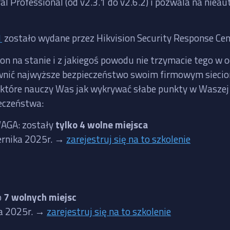
l Professional (od v2.3.1 do v2.6.2) i pozwala na nie
1
zostało wydane przez Hikvision Security Response Cen
ion na stanie i z jakiegoś powodu nie trzymacie tego w 
zapewnić najwyższe bezpieczeństwo swoim firmowym siec
, które nauczy Was jak wykrywać słabe punkty w Waszej i
eczeństwa:
AGA: zostały
tylko 4 wolne miejsca
iernika 2025r. →
zarejestruj się na to szkolenie
o
7 wolnych miejsc
ia 2025r. →
zarejestruj się na to szkolenie