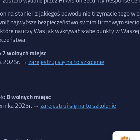
1
zostało wydane przez Hikvision Security Response Cen
ion na stanie i z jakiegoś powodu nie trzymacie tego w 
zapewnić najwyższe bezpieczeństwo swoim firmowym siec
, które nauczy Was jak wykrywać słabe punkty w Waszej i
eczeństwa:
o
7 wolnych miejsc
ia 2025r. →
zarejestruj się na to szkolenie
ało
8 wolnych miejsc
iernika 2025r. →
zarejestruj się na to szkolenie