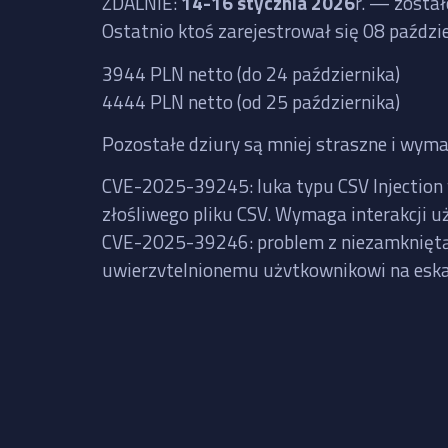
ZDALNIE
:
14-16 stycznia 2026
r. — zosta
Ostatnio ktoś zarejestrował się 08 paźdz
3944 PLN netto (do 24 października)
4444 PLN netto (od 25 października)
Pozostałe dziury są mniej straszne i wyma
CVE-2025-39245: luka typu CSV Injection 
złośliwego pliku CSV. Wymaga interakcji u
CVE-2025-39246: problem z niezamkniętą ś
uwierzytelnionemu użytkownikowi na eska