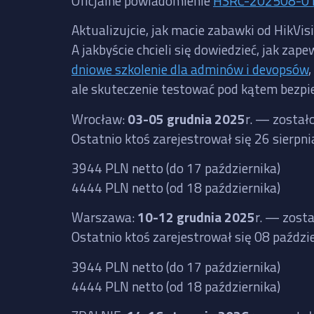
Oficjalne powiadomienie
HSRC-202508-0
Aktualizujcie, jak macie zabawki od HikVis
A jakbyście chcieli się dowiedzieć, jak 
dniowe szkolenie dla adminów i devopsów
ale skuteczenie testować pod kątem bezpi
Wrocław:
03-05 grudnia 2025
r. — został
Ostatnio ktoś zarejestrował się 26 sierpn
3944 PLN netto (do 17 października)
4444 PLN netto (od 18 października)
Warszawa:
10-12 grudnia 2025
r. — zost
Ostatnio ktoś zarejestrował się 08 paźdz
3944 PLN netto (do 17 października)
4444 PLN netto (od 18 października)