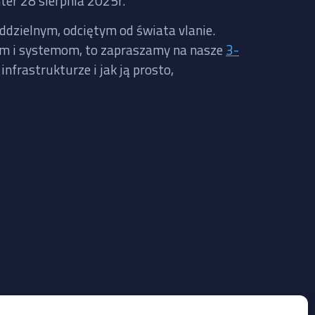
ter 28 sierpnia 2025r.
oddzielnym, odciętym od świata vlanie.
iom i systemom, to zapraszamy na nasze
3-
nfrastrukturze i jak ją prosto,