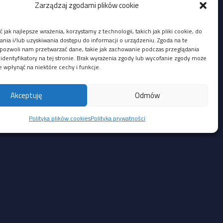
Zarządzaj zgodami plików cookie
 jak najlepsze wrażenia, korzystamy z technologii, takich jak pliki cookie, do
ia i/lub uzyskiwania dostępu do informacji o urządzeniu. Zgoda na te
pozwoli nam przetwarzać dane, takie jak zachowanie podczas przeglądania
 identyfikatory na tej stronie. Brak wyrażenia zgody lub wycofanie zgody może
e wpłynąć na niektóre cechy i funkcje.
u:
anie poleceń na hoście po zaimportowaniu
Akceptuję
Odmów
ntral FocSign, pozwalający lokalnemu,
Polityka plików cookies
Polityka prywatności
Social Media