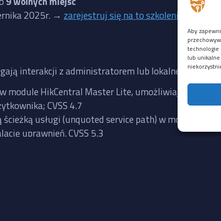
ło
9 wolnych miejsc
iernika 2025r. →
zarejestruj się na to szkolenie
Aby zapewnić
przechowywan
technologie 
lub unikalne
niekorzystni
gają interakcji z administratorem lub lokalnego dostęp
w module HikCentral Master Lite, umożliwiająca wykon
żytkownika; CVSS 4.7
cieżką usługi (unquoted service path) w module HikCe
lację uprawnień. CVSS 5.3
Linki
Kontakt