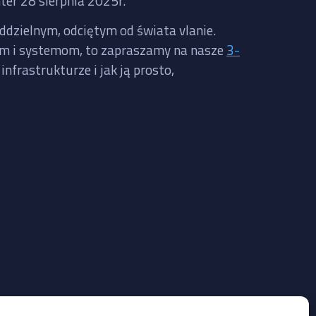
ter 28 sierpnia 2025r.
oddzielnym, odciętym od świata vlanie.
iom i systemom, to zapraszamy na nasze
3-
nfrastrukturze i jak ją prosto,