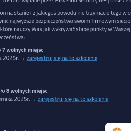
1
zostało wydane przez Hikvision Security Response Cen
ion na stanie i z jakiegoś powodu nie trzymacie tego w 
zapewnić najwyższe bezpieczeństwo swoim firmowym siec
, które nauczy Was jak wykrywać słabe punkty w Waszej i
eczeństwa:
o
7 wolnych miejsc
ia 2025r. →
zarejestruj się na to szkolenie
ało
8 wolnych miejsc
iernika 2025r. →
zarejestruj się na to szkolenie