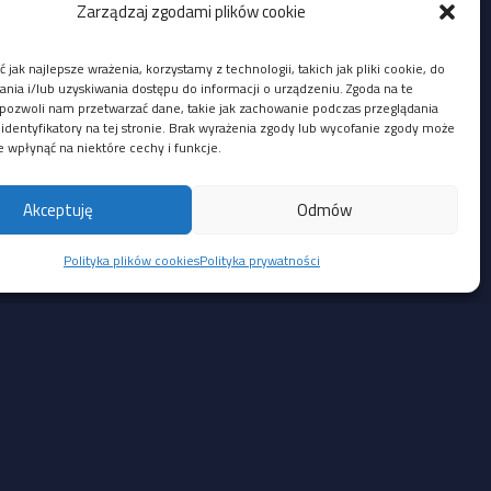
Zarządzaj zgodami plików cookie
 jak najlepsze wrażenia, korzystamy z technologii, takich jak pliki cookie, do
ia i/lub uzyskiwania dostępu do informacji o urządzeniu. Zgoda na te
pozwoli nam przetwarzać dane, takie jak zachowanie podczas przeglądania
 identyfikatory na tej stronie. Brak wyrażenia zgody lub wycofanie zgody może
e wpłynąć na niektóre cechy i funkcje.
u:
anie poleceń na hoście po zaimportowaniu
Akceptuję
Odmów
ntral FocSign, pozwalający lokalnemu,
Polityka plików cookies
Polityka prywatności
Social Media