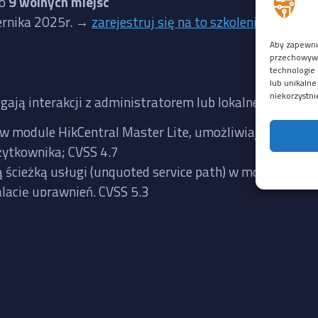
ło
9 wolnych miejsc
iernika 2025r. →
zarejestruj się na to szkolenie
Aby zapewnić
przechowywan
technologie 
lub unikalne
niekorzystni
gają interakcji z administratorem lub lokalnego dostęp
w module HikCentral Master Lite, umożliwiająca wykon
żytkownika; CVSS 4.7
cieżką usługi (unquoted service path) w module HikCe
lację uprawnień. CVSS 5.3
Linki
Kontakt