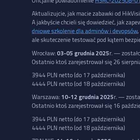
Oficjalne powiadomienie
HSRC-202508-0
Aktualizujcie, jak macie zabawki od HikVis
A jakbyście chcieli się dowiedzieć, jak 
dniowe szkolenie dla adminów i devopsów
ale skuteczenie testować pod kątem bezpi
Wrocław:
03-05 grudnia 2025
r. — został
Ostatnio ktoś zarejestrował się 26 sierpn
3944 PLN netto (do 17 października)
4444 PLN netto (od 18 października)
Warszawa:
10-12 grudnia 2025
r. — zost
Ostatnio ktoś zarejestrował się 16 paźdz
3944 PLN netto (do 17 października)
4444 PLN netto (od 18 października)