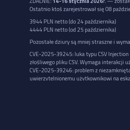
ZDALNIE
:
14-16 stycznia 2026
r. — zosta
Ostatnio ktoś zarejestrował się 08 paźdz
3944 PLN netto (do 24 października)
4444 PLN netto (od 25 października)
Pozostałe dziury są mniej straszne i wyma
CVE-2025-39245: luka typu CSV Injection 
złośliwego pliku CSV. Wymaga interakcji u
CVE-2025-39246: problem z niezamkniętą ś
uwierzytelnionemu użytkownikowi na eska