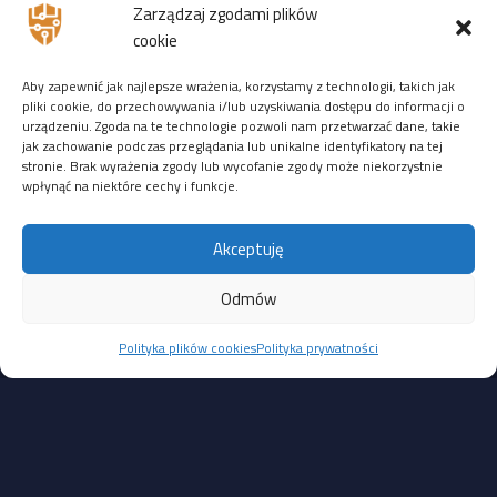
Zarządzaj zgodami plików
ZDALNIE
:
14-16 stycznia 2026
r. — zostało
9 wolnych
cookie
miejsc
Aby zapewnić jak najlepsze wrażenia, korzystamy z technologii, takich jak
Ostatnio ktoś zarejestrował się 08 października 2025r. →
pliki cookie, do przechowywania i/lub uzyskiwania dostępu do informacji o
zarejestruj się na to szkolenie
urządzeniu. Zgoda na te technologie pozwoli nam przetwarzać dane, takie
jak zachowanie podczas przeglądania lub unikalne identyfikatory na tej
3944 PLN netto (do 24 października)
stronie. Brak wyrażenia zgody lub wycofanie zgody może niekorzystnie
4444 PLN netto (od 25 października)
wpłynąć na niektóre cechy i funkcje.
Pozostałe dziury są mniej straszne i wymagają interakcji
Akceptuję
z administratorem lub lokalnego dostępu:
CVE-2025-39245: luka typu CSV Injection w module HikCentral
Odmów
Master Lite, umożliwiająca wykonanie poleceń na hoście
Polityka plików cookies
Polityka prywatności
po zaimportowaniu złośliwego pliku CSV. Wymaga interakcji
użytkownika; CVSS 4.7
CVE-2025-39246: problem z niezamkniętą ścieżką usługi
(unquoted service path) w module HikCentral FocSign,
pozwalający lokalnemu, uwierzytelnionemu użytkownikowi
na eskalację uprawnień. CVSS 5.3