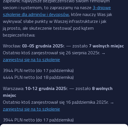
zapewnić najwyższe bezpieczeństwo swoim firmowym
sieciom i systemom, to zapraszamy na nasze
3-dniowe
szkolenie dla adminów i devopsów
, które nauczy Was jak
wykrywać słabe punkty w Waszej infrastrukturze i jak
ją prosto, ale skuteczenie testować pod kątem
bezpieczeństwa:
Wrocław:
03-05 grudnia 2025
r. — zostało
7 wolnych miejsc
Ostatnio ktoś zarejestrował się 26 sierpnia 2025r. →
zarejestruj się na to szkolenie
3944 PLN netto (do 17 października)
4444 PLN netto (od 18 października)
Warszawa:
10-12 grudnia 2025
r. — zostało
8 wolnych
miejsc
Ostatnio ktoś zarejestrował się 16 października 2025r. →
zarejestruj się na to szkolenie
3944 PLN netto (do 17 października)
4444 PLN netto (od 18 października)