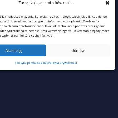
Zarządzaj zgodami plików cookie
 jak najlepsze wrażenia, korzystamy z technologii, takich jak pliki cookie, do
ia i/lub uzyskiwania dostępu do informacji o urządzeniu. Zgoda na te
pozwoli nam przetwarzać dane, takie jak zachowanie podczas przeglądania
 identyfikatory na tej stronie. Brak wyrażenia zgody lub wycofanie zgody może
e wpłynąć na niektóre cechy i funkcje.
u:
anie poleceń na hoście po zaimportowaniu
Akceptuję
Odmów
ntral FocSign, pozwalający lokalnemu,
Polityka plików cookies
Polityka prywatności
Social Media