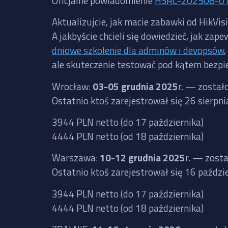
Oficjalne powiadomienie
HSRC-202508-0
Aktualizujcie, jak macie zabawki od HikVis
A jakbyście chcieli się dowiedzieć, jak 
dniowe szkolenie dla adminów i devopsów
ale skuteczenie testować pod kątem bezpi
Wrocław:
03-05 grudnia 2025
r. — został
Ostatnio ktoś zarejestrował się 26 sierpn
3944 PLN netto (do 17 października)
4444 PLN netto (od 18 października)
Warszawa:
10-12 grudnia 2025
r. — zost
Ostatnio ktoś zarejestrował się 16 paźdz
3944 PLN netto (do 17 października)
4444 PLN netto (od 18 października)