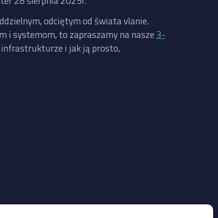
ter 28 sierpnia 2025r.
oddzielnym, odciętym od świata vlanie.
iom i systemom, to zapraszamy na nasze
3-
nfrastrukturze i jak ją prosto,