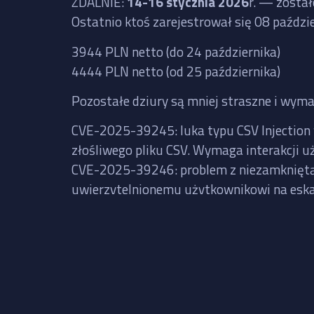
ZDALNIE
:
14-16 stycznia 2026
r. — zosta
Ostatnio ktoś zarejestrował się 08 paźdz
3944 PLN netto (do 24 października)
4444 PLN netto (od 25 października)
Pozostałe dziury są mniej straszne i wyma
CVE-2025-39245: luka typu CSV Injection 
złośliwego pliku CSV. Wymaga interakcji u
CVE-2025-39246: problem z niezamkniętą ś
uwierzytelnionemu użytkownikowi na eska