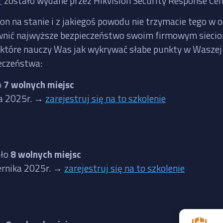
1
zostało wydane przez Hikvision Security Response Cen
ion na stanie i z jakiegoś powodu nie trzymacie tego w 
zapewnić najwyższe bezpieczeństwo swoim firmowym siec
, które nauczy Was jak wykrywać słabe punkty w Waszej i
eczeństwa:
o
7 wolnych miejsc
ia 2025r. →
zarejestruj się na to szkolenie
ało
8 wolnych miejsc
iernika 2025r. →
zarejestruj się na to szkolenie