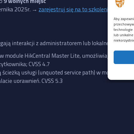
ło
9 wolnych miejsc
iernika 2025r. →
zarejestruj się na to szkolenie
Aby zapewnić
przechowywan
technologie 
lub unikalne
niekorzystni
gają interakcji z administratorem lub lokalnego dostęp
w module HikCentral Master Lite, umożliwiająca wykon
żytkownika; CVSS 4.7
cieżką usługi (unquoted service path) w module HikCe
lację uprawnień. CVSS 5.3
Linki
Kontakt