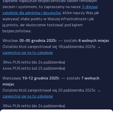
zapewnić najwyższe bezpieczeństwo swoim firmowym
sieciom i systemom, to zapraszamy na nasze
3-dniowe
szkolenie dla adminów i devopsów
, które nauczy Was jak
wykrywać słabe punkty w Waszej infrastrukturze i jak
ją prosto, ale skuteczenie testować pod kątem
bezpieczeństwa:
Wrocław:
03-05 grudnia 2025
r. — zostało
6 wolnych miejsc
Ostatnio ktoś zarejestrował się 18 października 2025r. →
zarejestruj się na to szkolenie
3944 PLN netto (do 24 października)
4444 PLN netto (od 25 października)
Warszawa:
10-12 grudnia 2025
r. — zostało
7 wolnych
miejsc
Ostatnio ktoś zarejestrował się 20 października 2025r. →
zarejestruj się na to szkolenie
3944 PLN netto (do 24 października)
4444 PLN netto (od 25 października)