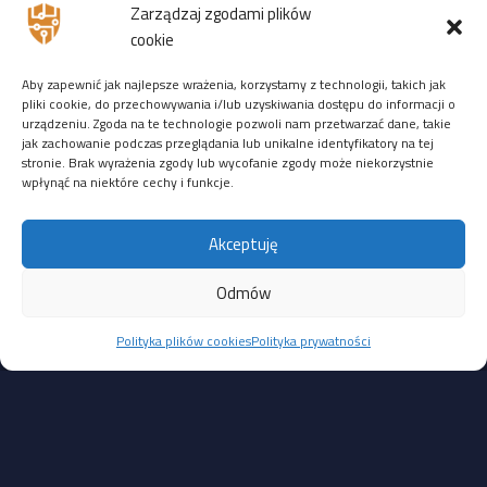
Zarządzaj zgodami plików
ZDALNIE
:
14-16 stycznia 2026
r. — zostało
9 wolnych
cookie
miejsc
Aby zapewnić jak najlepsze wrażenia, korzystamy z technologii, takich jak
Ostatnio ktoś zarejestrował się 08 października 2025r. →
pliki cookie, do przechowywania i/lub uzyskiwania dostępu do informacji o
zarejestruj się na to szkolenie
urządzeniu. Zgoda na te technologie pozwoli nam przetwarzać dane, takie
jak zachowanie podczas przeglądania lub unikalne identyfikatory na tej
3944 PLN netto (do 7 listopada)
stronie. Brak wyrażenia zgody lub wycofanie zgody może niekorzystnie
4444 PLN netto (od 8 listopada)
wpłynąć na niektóre cechy i funkcje.
Pozostałe dziury są mniej straszne i wymagają interakcji
Akceptuję
z administratorem lub lokalnego dostępu:
CVE-2025-39245: luka typu CSV Injection w module HikCentral
Odmów
Master Lite, umożliwiająca wykonanie poleceń na hoście
Polityka plików cookies
Polityka prywatności
po zaimportowaniu złośliwego pliku CSV. Wymaga interakcji
użytkownika; CVSS 4.7
CVE-2025-39246: problem z niezamkniętą ścieżką usługi
(unquoted service path) w module HikCentral FocSign,
pozwalający lokalnemu, uwierzytelnionemu użytkownikowi
na eskalację uprawnień. CVSS 5.3