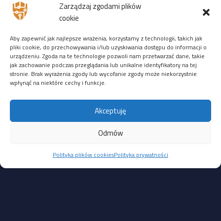
Zarządzaj zgodami plików
ZDALNIE
:
14-16 stycznia 2026
r. — zostało
9 wolnych
cookie
miejsc
Aby zapewnić jak najlepsze wrażenia, korzystamy z technologii, takich jak
Ostatnio ktoś zarejestrował się 08 października 2025r. →
pliki cookie, do przechowywania i/lub uzyskiwania dostępu do informacji o
zarejestruj się na to szkolenie
urządzeniu. Zgoda na te technologie pozwoli nam przetwarzać dane, takie
jak zachowanie podczas przeglądania lub unikalne identyfikatory na tej
3944 PLN netto (do 7 listopada)
stronie. Brak wyrażenia zgody lub wycofanie zgody może niekorzystnie
4444 PLN netto (od 8 listopada)
wpłynąć na niektóre cechy i funkcje.
Pozostałe dziury są mniej straszne i wymagają interakcji
Akceptuję
z administratorem lub lokalnego dostępu:
CVE-2025-39245: luka typu CSV Injection w module HikCentral
Odmów
Master Lite, umożliwiająca wykonanie poleceń na hoście
Polityka plików cookies
Polityka prywatności
po zaimportowaniu złośliwego pliku CSV. Wymaga interakcji
użytkownika; CVSS 4.7
CVE-2025-39246: problem z niezamkniętą ścieżką usługi
(unquoted service path) w module HikCentral FocSign,
pozwalający lokalnemu, uwierzytelnionemu użytkownikowi
na eskalację uprawnień. CVSS 5.3