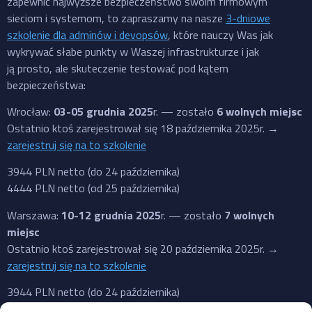
zapewnić najwyższe bezpieczeństwo swoim firmowym
sieciom i systemom, to zapraszamy na nasze
3-dniowe
szkolenie dla adminów i devopsów
, które nauczy Was jak
wykrywać słabe punkty w Waszej infrastrukturze i jak
ją prosto, ale skuteczenie testować pod kątem
bezpieczeństwa:
Wrocław:
03-05 grudnia 2025
r. — zostało
6 wolnych miejsc
Ostatnio ktoś zarejestrował się 18 października 2025r. →
zarejestruj się na to szkolenie
3944 PLN netto (do 24 października)
4444 PLN netto (od 25 października)
Warszawa:
10-12 grudnia 2025
r. — zostało
7 wolnych
miejsc
Ostatnio ktoś zarejestrował się 20 października 2025r. →
zarejestruj się na to szkolenie
3944 PLN netto (do 24 października)
4444 PLN netto (od 25 października)