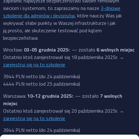
zapewnić najwyższe bezpieczeństwo swoim firmowym
sieciom i systemom, to zapraszamy na nasze
3-dniowe
szkolenie dla adminów i devopsów
, które nauczy Was jak
wykrywać słabe punkty w Waszej infrastrukturze i jak
ją prosto, ale skuteczenie testować pod kątem
bezpieczeństwa:
Wrocław:
03-05 grudnia 2025
r. — zostało
6 wolnych miejsc
Ostatnio ktoś zarejestrował się 18 października 2025r. →
zarejestruj się na to szkolenie
3944 PLN netto (do 24 października)
4444 PLN netto (od 25 października)
Warszawa:
10-12 grudnia 2025
r. — zostało
7 wolnych
miejsc
Ostatnio ktoś zarejestrował się 20 października 2025r. →
zarejestruj się na to szkolenie
3944 PLN netto (do 24 października)
4444 PLN netto (od 25 października)