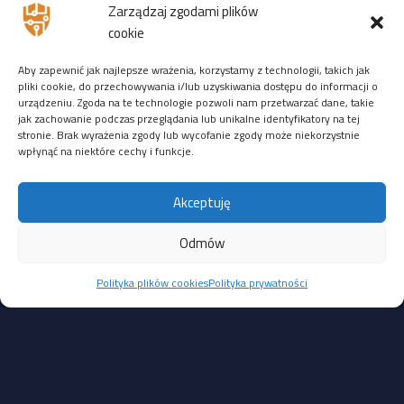
Zarządzaj zgodami plików
ZDALNIE
:
14-16 stycznia 2026
r. — zostało
9 wolnych
cookie
miejsc
Aby zapewnić jak najlepsze wrażenia, korzystamy z technologii, takich jak
Ostatnio ktoś zarejestrował się 08 października 2025r. →
pliki cookie, do przechowywania i/lub uzyskiwania dostępu do informacji o
zarejestruj się na to szkolenie
urządzeniu. Zgoda na te technologie pozwoli nam przetwarzać dane, takie
jak zachowanie podczas przeglądania lub unikalne identyfikatory na tej
3944 PLN netto (do 7 listopada)
stronie. Brak wyrażenia zgody lub wycofanie zgody może niekorzystnie
4444 PLN netto (od 8 listopada)
wpłynąć na niektóre cechy i funkcje.
Pozostałe dziury są mniej straszne i wymagają interakcji
Akceptuję
z administratorem lub lokalnego dostępu:
CVE-2025-39245: luka typu CSV Injection w module HikCentral
Odmów
Master Lite, umożliwiająca wykonanie poleceń na hoście
Polityka plików cookies
Polityka prywatności
po zaimportowaniu złośliwego pliku CSV. Wymaga interakcji
użytkownika; CVSS 4.7
CVE-2025-39246: problem z niezamkniętą ścieżką usługi
(unquoted service path) w module HikCentral FocSign,
pozwalający lokalnemu, uwierzytelnionemu użytkownikowi
na eskalację uprawnień. CVSS 5.3