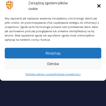
Zarządzaj zgodami plików
ZDALNIE
:
14-16 stycznia 2026
r. — zostało
8 wolnych
cookie
miejsc
Aby zapewnić jak najlepsze wrażenia, korzystamy z technologii, takich jak
Ostatnio ktoś zarejestrował się 23 października 2025r. →
pliki cookie, do przechowywania i/lub uzyskiwania dostępu do informacji o
zarejestruj się na to szkolenie
urządzeniu. Zgoda na te technologie pozwoli nam przetwarzać dane, takie
jak zachowanie podczas przeglądania lub unikalne identyfikatory na tej
3944 PLN netto (do 14 listopada)
stronie. Brak wyrażenia zgody lub wycofanie zgody może niekorzystnie
4444 PLN netto (od 15 listopada)
wpłynąć na niektóre cechy i funkcje.
Pozostałe dziury są mniej straszne i wymagają interakcji
Akceptuję
z administratorem lub lokalnego dostępu:
CVE-2025-39245: luka typu CSV Injection w module HikCentral
Odmów
Master Lite, umożliwiająca wykonanie poleceń na hoście
Polityka plików cookies
Polityka prywatności
po zaimportowaniu złośliwego pliku CSV. Wymaga interakcji
użytkownika; CVSS 4.7
CVE-2025-39246: problem z niezamkniętą ścieżką usługi
(unquoted service path) w module HikCentral FocSign,
pozwalający lokalnemu, uwierzytelnionemu użytkownikowi
na eskalację uprawnień. CVSS 5.3