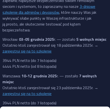
zapewnić najwyższe bezpieczeństwo swoim firmowym
sieciom i systemom, to zapraszamy na nasze
3-dniowe
szkolenie dla adminów i devopsów
, które nauczy Was jak
wykrywać słabe punkty w Waszej infrastrukturze i jak
ją prosto, ale skuteczenie testować pod kątem
bezpieczeństwa:
Wrocław:
03-05 grudnia 2025
r. — zostało
5 wolnych miejsc
Ostatnio ktoś zarejestrował się 18 października 2025r. →
zarejestruj się na to szkolenie
3944 PLN netto (do 7 listopada)
4444 PLN netto (od 8 listopada)
Warszawa:
10-12 grudnia 2025
r. — zostało
7 wolnych
miejsc
Ostatnio ktoś zarejestrował się 23 października 2025r. →
zarejestruj się na to szkolenie
3944 PLN netto (do 7 listopada)
4444 PLN netto (od 8 listopada)