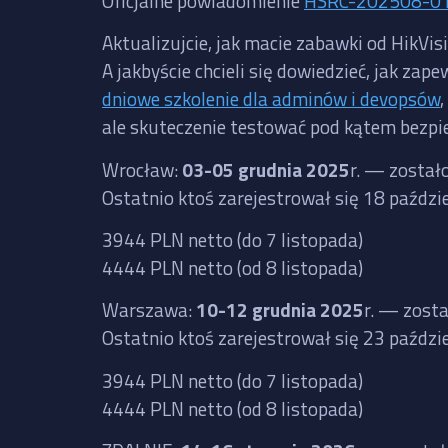
Oficjalne powiadomienie
HSRC-202508-0
Aktualizujcie, jak macie zabawki od HikVis
A jakbyście chcieli się dowiedzieć, jak 
dniowe szkolenie dla adminów i devopsów
ale skuteczenie testować pod kątem bezpi
Wrocław:
03-05 grudnia 2025
r. — został
Ostatnio ktoś zarejestrował się 18 paźdz
3944 PLN netto (do 7 listopada)
4444 PLN netto (od 8 listopada)
Warszawa:
10-12 grudnia 2025
r. — zost
Ostatnio ktoś zarejestrował się 23 paźdz
3944 PLN netto (do 7 listopada)
4444 PLN netto (od 8 listopada)