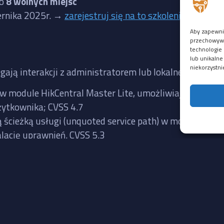
ło
8 wolnych miejsc
iernika 2025r. →
zarejestruj się na to szkolenie
Aby zapewnić
przechowywan
technologie 
lub unikalne
niekorzystni
gają interakcji z administratorem lub lokalnego dostęp
w module HikCentral Master Lite, umożliwiająca wykon
żytkownika; CVSS 4.7
cieżką usługi (unquoted service path) w module HikCe
lację uprawnień. CVSS 5.3
Linki
Kontakt