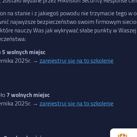
1
zostało wydane przez Hikvision Security Response Cen
ion na stanie i z jakiegoś powodu nie trzymacie tego w 
zapewnić najwyższe bezpieczeństwo swoim firmowym siec
, które nauczy Was jak wykrywać słabe punkty w Waszej i
eczeństwa:
o
5 wolnych miejsc
iernika 2025r. →
zarejestruj się na to szkolenie
ało
7 wolnych miejsc
iernika 2025r. →
zarejestruj się na to szkolenie