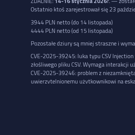
ZDALNIE
:
14-16 stycznia 2026
r. — zosta
Ostatnio ktoś zarejestrował się 23 paźdz
3944 PLN netto (do 14 listopada)
4444 PLN netto (od 15 listopada)
Pozostałe dziury są mniej straszne i wyma
CVE-2025-39245: luka typu CSV Injection 
złośliwego pliku CSV. Wymaga interakcji u
CVE-2025-39246: problem z niezamkniętą ś
uwierzytelnionemu użytkownikowi na eska