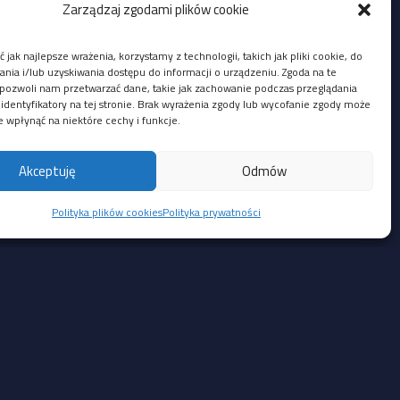
Zarządzaj zgodami plików cookie
 jak najlepsze wrażenia, korzystamy z technologii, takich jak pliki cookie, do
ia i/lub uzyskiwania dostępu do informacji o urządzeniu. Zgoda na te
pozwoli nam przetwarzać dane, takie jak zachowanie podczas przeglądania
 identyfikatory na tej stronie. Brak wyrażenia zgody lub wycofanie zgody może
e wpłynąć na niektóre cechy i funkcje.
u:
anie poleceń na hoście po zaimportowaniu
Akceptuję
Odmów
ntral FocSign, pozwalający lokalnemu,
Polityka plików cookies
Polityka prywatności
Social Media