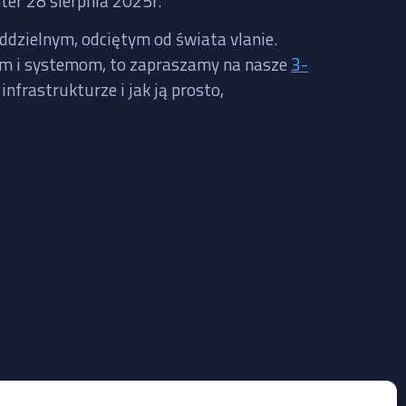
ter 28 sierpnia 2025r.
oddzielnym, odciętym od świata vlanie.
iom i systemom, to zapraszamy na nasze
3-
nfrastrukturze i jak ją prosto,