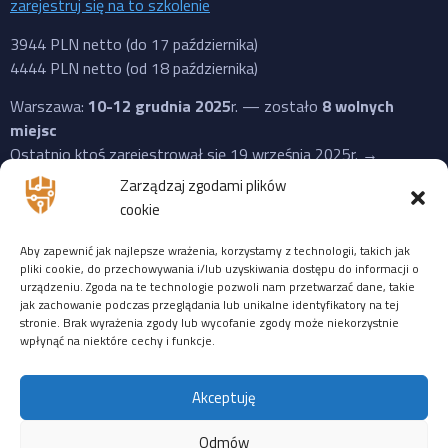
zarejestruj się na to szkolenie
3944 PLN netto (do 17 października)
4444 PLN netto (od 18 października)
Warszawa:
10-12 grudnia 2025
r. — zostało
8 wolnych
miejsc
Ostatnio ktoś zarejestrował się 19 września 2025r. →
zarejestruj się na to szkolenie
Zarządzaj zgodami plików
cookie
3944 PLN netto (do 17 października)
4444 PLN netto (od 18 października)
Aby zapewnić jak najlepsze wrażenia, korzystamy z technologii, takich jak
pliki cookie, do przechowywania i/lub uzyskiwania dostępu do informacji o
ZDALNIE
:
14-16 stycznia 2026
r. — zostało
9 wolnych
urządzeniu. Zgoda na te technologie pozwoli nam przetwarzać dane, takie
miejsc
jak zachowanie podczas przeglądania lub unikalne identyfikatory na tej
stronie. Brak wyrażenia zgody lub wycofanie zgody może niekorzystnie
Ostatnio ktoś zarejestrował się 19 września 2025r. →
wpłynąć na niektóre cechy i funkcje.
zarejestruj się na to szkolenie
3944 PLN netto (do 24 października)
Akceptuję
4444 PLN netto (od 25 października)
Odmów