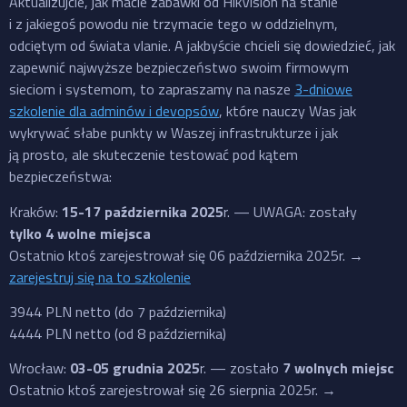
Aktualizujcie, jak macie zabawki od HikVision na stanie
i z jakiegoś powodu nie trzymacie tego w oddzielnym,
odciętym od świata vlanie. A jakbyście chcieli się dowiedzieć, jak
zapewnić najwyższe bezpieczeństwo swoim firmowym
sieciom i systemom, to zapraszamy na nasze
3-dniowe
szkolenie dla adminów i devopsów
, które nauczy Was jak
wykrywać słabe punkty w Waszej infrastrukturze i jak
ją prosto, ale skuteczenie testować pod kątem
bezpieczeństwa:
Kraków:
15-17 października 2025
r. — UWAGA: zostały
tylko 4 wolne miejsca
Ostatnio ktoś zarejestrował się 06 października 2025r. →
zarejestruj się na to szkolenie
3944 PLN netto (do 7 października)
4444 PLN netto (od 8 października)
Wrocław:
03-05 grudnia 2025
r. — zostało
7 wolnych miejsc
Ostatnio ktoś zarejestrował się 26 sierpnia 2025r. →