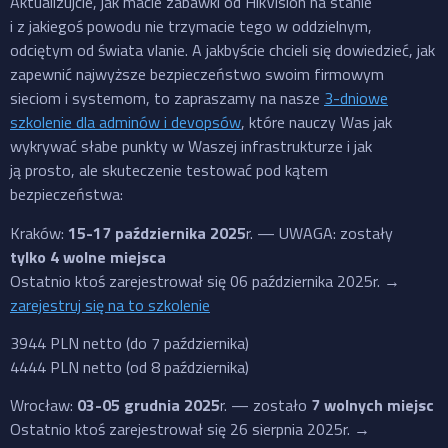
Aktualizujcie, jak macie zabawki od HikVision na stanie
i z jakiegoś powodu nie trzymacie tego w oddzielnym,
odciętym od świata vlanie. A jakbyście chcieli się dowiedzieć, jak
zapewnić najwyższe bezpieczeństwo swoim firmowym
sieciom i systemom, to zapraszamy na nasze
3-dniowe
szkolenie dla adminów i devopsów
, które nauczy Was jak
wykrywać słabe punkty w Waszej infrastrukturze i jak
ją prosto, ale skuteczenie testować pod kątem
bezpieczeństwa:
Kraków:
15-17 października 2025
r. — UWAGA: zostały
tylko 4 wolne miejsca
Ostatnio ktoś zarejestrował się 06 października 2025r. →
zarejestruj się na to szkolenie
3944 PLN netto (do 7 października)
4444 PLN netto (od 8 października)
Wrocław:
03-05 grudnia 2025
r. — zostało
7 wolnych miejsc
Ostatnio ktoś zarejestrował się 26 sierpnia 2025r. →