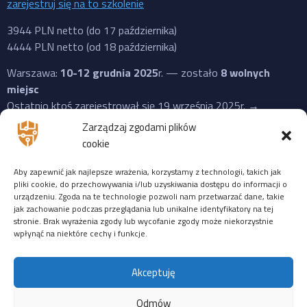
zarejestruj się na to szkolenie
3944 PLN netto (do 17 października)
4444 PLN netto (od 18 października)
Warszawa:
10-12 grudnia 2025
r. — zostało
8 wolnych
miejsc
Ostatnio ktoś zarejestrował się 19 września 2025r. →
zarejestruj się na to szkolenie
Zarządzaj zgodami plików
cookie
3944 PLN netto (do 17 października)
4444 PLN netto (od 18 października)
Aby zapewnić jak najlepsze wrażenia, korzystamy z technologii, takich jak
pliki cookie, do przechowywania i/lub uzyskiwania dostępu do informacji o
ZDALNIE
:
14-16 stycznia 2026
r. — zostało
9 wolnych
urządzeniu. Zgoda na te technologie pozwoli nam przetwarzać dane, takie
miejsc
jak zachowanie podczas przeglądania lub unikalne identyfikatory na tej
stronie. Brak wyrażenia zgody lub wycofanie zgody może niekorzystnie
Ostatnio ktoś zarejestrował się 19 września 2025r. →
wpłynąć na niektóre cechy i funkcje.
zarejestruj się na to szkolenie
3944 PLN netto (do 24 października)
Akceptuję
4444 PLN netto (od 25 października)
Odmów