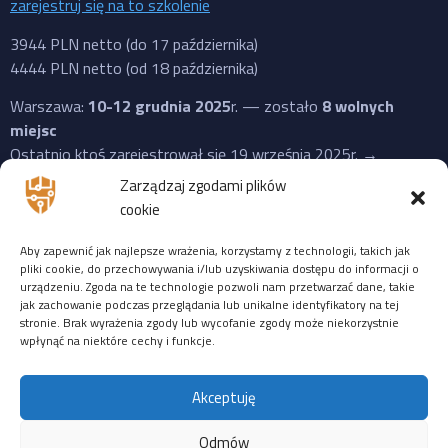
zarejestruj się na to szkolenie
3944 PLN netto (do 17 października)
4444 PLN netto (od 18 października)
Warszawa:
10-12 grudnia 2025
r. — zostało
8 wolnych
miejsc
Ostatnio ktoś zarejestrował się 19 września 2025r. →
zarejestruj się na to szkolenie
Zarządzaj zgodami plików
cookie
3944 PLN netto (do 17 października)
4444 PLN netto (od 18 października)
Aby zapewnić jak najlepsze wrażenia, korzystamy z technologii, takich jak
pliki cookie, do przechowywania i/lub uzyskiwania dostępu do informacji o
ZDALNIE
:
14-16 stycznia 2026
r. — zostało
9 wolnych
urządzeniu. Zgoda na te technologie pozwoli nam przetwarzać dane, takie
miejsc
jak zachowanie podczas przeglądania lub unikalne identyfikatory na tej
stronie. Brak wyrażenia zgody lub wycofanie zgody może niekorzystnie
Ostatnio ktoś zarejestrował się 19 września 2025r. →
wpłynąć na niektóre cechy i funkcje.
zarejestruj się na to szkolenie
3944 PLN netto (do 24 października)
Akceptuję
4444 PLN netto (od 25 października)
Odmów