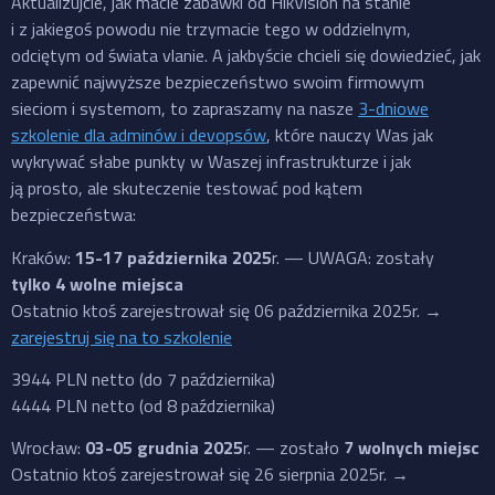
Aktualizujcie, jak macie zabawki od HikVision na stanie
i z jakiegoś powodu nie trzymacie tego w oddzielnym,
odciętym od świata vlanie. A jakbyście chcieli się dowiedzieć, jak
zapewnić najwyższe bezpieczeństwo swoim firmowym
sieciom i systemom, to zapraszamy na nasze
3-dniowe
szkolenie dla adminów i devopsów
, które nauczy Was jak
wykrywać słabe punkty w Waszej infrastrukturze i jak
ją prosto, ale skuteczenie testować pod kątem
bezpieczeństwa:
Kraków:
15-17 października 2025
r. — UWAGA: zostały
tylko 4 wolne miejsca
Ostatnio ktoś zarejestrował się 06 października 2025r. →
zarejestruj się na to szkolenie
3944 PLN netto (do 7 października)
4444 PLN netto (od 8 października)
Wrocław:
03-05 grudnia 2025
r. — zostało
7 wolnych miejsc
Ostatnio ktoś zarejestrował się 26 sierpnia 2025r. →