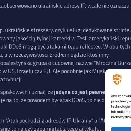
zaobserwowano ukraińskie adresy IP, wcale nie oznacza, 
p. ukraińskie stressery, czyli usługi dedykowane stric
rowany jakością tylnej kamerki w Tesli amerykański re
taki DDoS mogą być atakami typu reflected. W obu tych
a, a w rzeczywistości źródłem będzie ktoś inny.
 propalestyńska grupa o cudownej nazwie “Mroczna Burz
 w US, Izraelu czy EU. Ale podobnie jak Musk, grupy “hak
atrybucji.
i spiskowych i uznać, że
jedyne co jest pewne, to to, że 
Aby zapewnić
uje na to, że powodem był atak DDoS, to nie da się usta
przechowywan
technologie 
lub unikalne
niekorzystni
m “Atak pochodzi z adresów IP Ukrainy” a “Atak pochodz
aśnie to należy zapamiętać z tego artykułu.