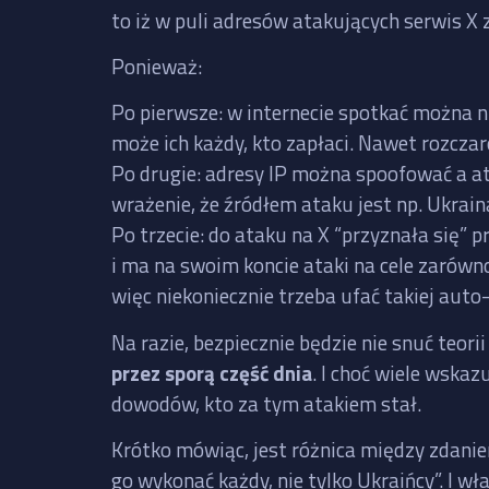
to iż w puli adresów atakujących serwis X 
Ponieważ:
Po pierwsze: w internecie spotkać można n
może ich każdy, kto zapłaci. Nawet rozcza
Po drugie: adresy IP można spoofować a a
wrażenie, że źródłem ataku jest np. Ukrain
Po trzecie: do ataku na X “przyznała się”
i ma na swoim koncie ataki na cele zarówno
więc niekoniecznie trzeba ufać takiej auto-
Na razie, bezpiecznie będzie nie snuć teori
przez sporą część dnia
. I choć wiele wskaz
dowodów, kto za tym atakiem stał.
Krótko mówiąc, jest różnica między zdanie
go wykonać każdy, nie tylko Ukraińcy”. I wł