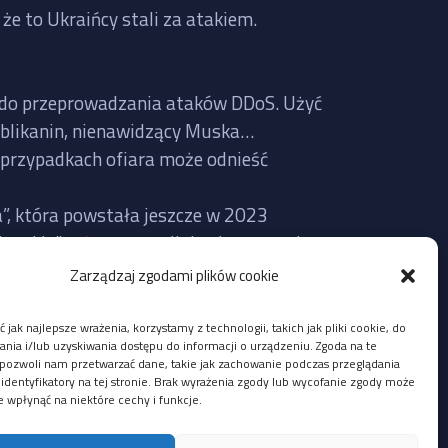
że to Ukraińcy stali za atakiem.
te do przeprowadzania ataków DDoS. Użyć
publikanin, nienawidzący Muska…
 przypadkach ofiara może odnieść
a”, która powstała jeszcze w 2023
erskie” też często mijają się z prawdą,
Zarządzaj zgodami plików cookie
Twitter faktycznie nie działał wczoraj
 jak najlepsze wrażenia, korzystamy z technologii, takich jak pliki cookie, do
lić na bazie aktualnie udostępnionych
ia i/lub uzyskiwania dostępu do informacji o urządzeniu. Zgoda na te
pozwoli nam przetwarzać dane, takie jak zachowanie podczas przeglądania
 identyfikatory na tej stronie. Brak wyrażenia zgody lub wycofanie zgody może
e wpłynąć na niektóre cechy i funkcje.
i z adresów IP Ukrainy, ale mógł