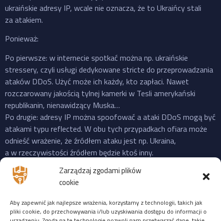
ukraińskie adresy IP, wcale nie oznacza, że to Ukraińcy stali
za atakiem.
Ponieważ:
Po pierwsze: w internecie spotkać można np. ukraińskie
stressery, czyli usługi dedykowane stricte do przeprowadzania
ataków DDoS. Użyć może ich każdy, kto zapłaci. Nawet
rozczarowany jakością tylnej kamerki w Tesli amerykański
republikanin, nienawidzący Muska…
Po drugie: adresy IP można spoofować a ataki DDoS mogą być
atakami typu reflected. W obu tych przypadkach ofiara może
odnieść wrażenie, że źródłem ataku jest np. Ukraina,
a w rzeczywistości źródłem będzie ktoś inny.
Po trzecie: do ataku na X “przyznała się” propalestyńska grupa
Zarządzaj zgodami plików
o cudownej nazwie “Mroczna Burza”, która powstała jeszcze
cookie
w 2023 i ma na swoim koncie ataki na cele zarówno w US,
Izraelu czy EU. Ale podobnie jak Musk, grupy “hakerskie” też
Aby zapewnić jak najlepsze wrażenia, korzystamy z technologii, takich jak
często mijają się z prawdą, więc niekoniecznie trzeba ufać
pliki cookie, do przechowywania i/lub uzyskiwania dostępu do informacji o
urządzeniu. Zgoda na te technologie pozwoli nam przetwarzać dane, takie