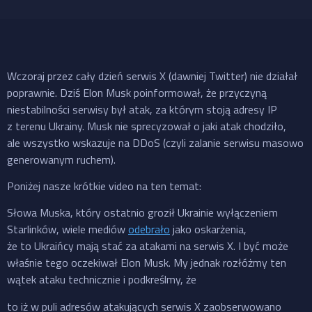
Wczoraj przez cały dzień serwis X (dawniej Twitter) nie działał
poprawnie. Dziś Elon Musk poinformował, że przyczyną
niestabilności serwisy był atak, za którym stoją adresy IP
z terenu Ukrainy. Musk nie sprecyzował o jaki atak chodziło,
ale wszystko wskazuje na DDoS (czyli zalanie serwisu masowo
generowanym ruchem).
Poniżej nasze krótkie video na ten temat:
Słowa Muska, który ostatnio groził Ukrainie wyłączeniem
Starlinków, wiele mediów
odebrało
jako oskarżenia,
że to Ukraińcy mają stać za atakami na serwis X. I być może
właśnie tego oczekiwał Elon Musk. My jednak rozłóżmy ten
wątek ataku technicznie i podkreślmy, że
to iż w puli adresów atakujących serwis X zaobserwowano