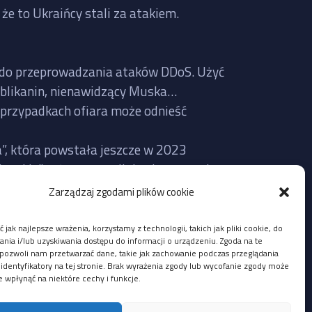
że to Ukraińcy stali za atakiem.
te do przeprowadzania ataków DDoS. Użyć
publikanin, nienawidzący Muska…
 przypadkach ofiara może odnieść
a”, która powstała jeszcze w 2023
erskie” też często mijają się z prawdą,
Zarządzaj zgodami plików cookie
Twitter faktycznie nie działał wczoraj
 jak najlepsze wrażenia, korzystamy z technologii, takich jak pliki cookie, do
lić na bazie aktualnie udostępnionych
ia i/lub uzyskiwania dostępu do informacji o urządzeniu. Zgoda na te
pozwoli nam przetwarzać dane, takie jak zachowanie podczas przeglądania
 identyfikatory na tej stronie. Brak wyrażenia zgody lub wycofanie zgody może
e wpłynąć na niektóre cechy i funkcje.
i z adresów IP Ukrainy, ale mógł