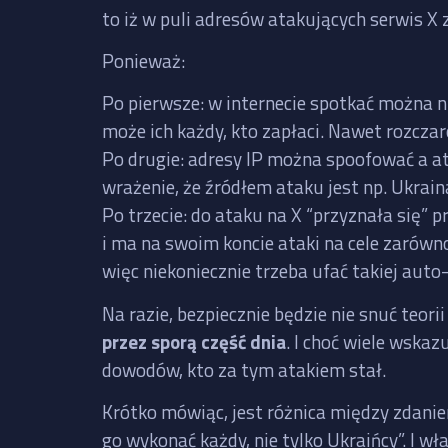
to iż w puli adresów atakujących serwis X 
Ponieważ:
Po pierwsze: w internecie spotkać można n
może ich każdy, kto zapłaci. Nawet rozcza
Po drugie: adresy IP można spoofować a a
wrażenie, że źródłem ataku jest np. Ukrain
Po trzecie: do ataku na X “przyznała się”
i ma na swoim koncie ataki na cele zarówno
więc niekoniecznie trzeba ufać takiej auto-
Na razie, bezpiecznie będzie nie snuć teori
przez sporą część dnia
. I choć wiele wskaz
dowodów, kto za tym atakiem stał.
Krótko mówiąc, jest różnica między zdanie
go wykonać każdy, nie tylko Ukraińcy”. I wł