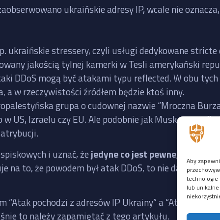
zaobserwowano ukraińskie adresy IP, wcale nie oznacza, 
p. ukraińskie stressery, czyli usługi dedykowane stric
rowany jakością tylnej kamerki w Tesli amerykański re
taki DDoS mogą być atakami typu reflected. W obu tych
a, a w rzeczywistości źródłem będzie ktoś inny.
 propalestyńska grupa o cudownej nazwie “Mroczna Burz
 w US, Izraelu czy EU. Ale podobnie jak Musk, grupy “hak
atrybucji.
i spiskowych i uznać, że
jedyne co jest pewne, to to, że 
Aby zapewnić
uje na to, że powodem był atak DDoS, to nie da się usta
przechowywan
technologie 
lub unikalne
niekorzystni
m “Atak pochodzi z adresów IP Ukrainy” a “Atak pochodz
aśnie to należy zapamiętać z tego artykułu.