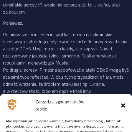
ukraińskie adresy IP, wcale nie oznacza, że to Ukraińcy stali
za atakiem.
Ponieważ:
Po pierwsze: w internecie spotkać można np. ukraińskie
stressery, czyli usługi dedykowane stricte do przeprowadzania
ataków DDoS. Użyć może ich każdy, kto zapłaci. Nawet
rozczarowany jakością tylnej kamerki w Tesli amerykański
republikanin, nienawidzący Muska…
Po drugie: adresy IP można spoofować a ataki DDoS mogą być
atakami typu reflected. W obu tych przypadkach ofiara może
odnieść wrażenie, że źródłem ataku jest np. Ukraina,
a w rzeczywistości źródłem będzie ktoś inny.
Po trzecie: do ataku na X “przyznała się” propalestyńska grupa
Zarządzaj zgodami plików
o cudownej nazwie “Mroczna Burza”, która powstała jeszcze
cookie
w 2023 i ma na swoim koncie ataki na cele zarówno w US,
Izraelu czy EU. Ale podobnie jak Musk, grupy “hakerskie” też
Aby zapewnić jak najlepsze wrażenia, korzystamy z technologii, takich jak
często mijają się z prawdą, więc niekoniecznie trzeba ufać
pliki cookie, do przechowywania i/lub uzyskiwania dostępu do informacji o
urządzeniu. Zgoda na te technologie pozwoli nam przetwarzać dane, takie