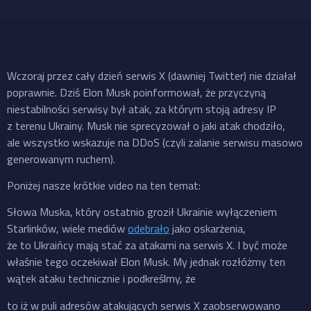
Wczoraj przez cały dzień serwis X (dawniej Twitter) nie działał
poprawnie. Dziś Elon Musk poinformował, że przyczyną
niestabilności serwisy był atak, za którym stoją adresy IP
z terenu Ukrainy. Musk nie sprecyzował o jaki atak chodziło,
ale wszystko wskazuje na DDoS (czyli zalanie serwisu masowo
generowanym ruchem).
Poniżej nasze krótkie video na ten temat:
Słowa Muska, który ostatnio groził Ukrainie wyłączeniem
Starlinków, wiele mediów
odebrało
jako oskarżenia,
że to Ukraińcy mają stać za atakami na serwis X. I być może
właśnie tego oczekiwał Elon Musk. My jednak rozłóżmy ten
wątek ataku technicznie i podkreślmy, że
to iż w puli adresów atakujących serwis X zaobserwowano