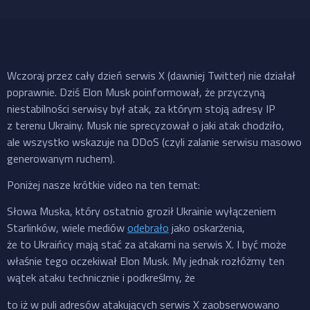
Wczoraj przez cały dzień serwis X (dawniej Twitter) nie działał
poprawnie. Dziś Elon Musk poinformował, że przyczyną
niestabilności serwisy był atak, za którym stoją adresy IP
z terenu Ukrainy. Musk nie sprecyzował o jaki atak chodziło,
ale wszystko wskazuje na DDoS (czyli zalanie serwisu masowo
generowanym ruchem).
Poniżej nasze krótkie video na ten temat:
Słowa Muska, który ostatnio groził Ukrainie wyłączeniem
Starlinków, wiele mediów
odebrało
jako oskarżenia,
że to Ukraińcy mają stać za atakami na serwis X. I być może
właśnie tego oczekiwał Elon Musk. My jednak rozłóżmy ten
wątek ataku technicznie i podkreślmy, że
to iż w puli adresów atakujących serwis X zaobserwowano