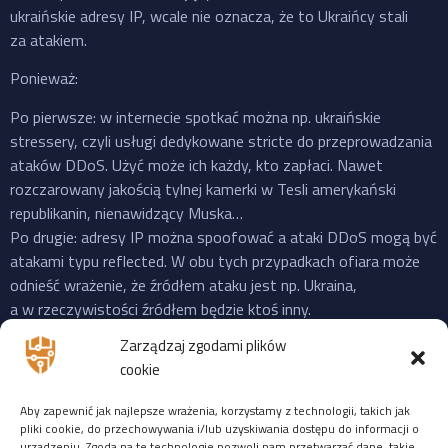
ukraińskie adresy IP, wcale nie oznacza, że to Ukraińcy stali
za atakiem.
Ponieważ:
Po pierwsze: w internecie spotkać można np. ukraińskie
stressery, czyli usługi dedykowane stricte do przeprowadzania
ataków DDoS. Użyć może ich każdy, kto zapłaci. Nawet
rozczarowany jakością tylnej kamerki w Tesli amerykański
republikanin, nienawidzący Muska…
Po drugie: adresy IP można spoofować a ataki DDoS mogą być
atakami typu reflected. W obu tych przypadkach ofiara może
odnieść wrażenie, że źródłem ataku jest np. Ukraina,
a w rzeczywistości źródłem będzie ktoś inny.
Po trzecie: do ataku na X “przyznała się” propalestyńska grupa
Zarządzaj zgodami plików
o cudownej nazwie “Mroczna Burza”, która powstała jeszcze
cookie
w 2023 i ma na swoim koncie ataki na cele zarówno w US,
Izraelu czy EU. Ale podobnie jak Musk, grupy “hakerskie” też
Aby zapewnić jak najlepsze wrażenia, korzystamy z technologii, takich jak
często mijają się z prawdą, więc niekoniecznie trzeba ufać
pliki cookie, do przechowywania i/lub uzyskiwania dostępu do informacji o
urządzeniu. Zgoda na te technologie pozwoli nam przetwarzać dane, takie