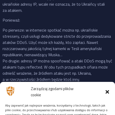
ukraińskie adresy IP, wcale nie oznacza, że to Ukraińcy stali
za atakiem.
Ponieważ:
Po pierwsze: w internecie spotkać można np. ukraińskie
stressery, czyli usługi dedykowane stricte do przeprowadzania
ataków DDoS. Użyć może ich każdy, kto zapłaci. Nawet
rozczarowany jakością tylnej kamerki w Tesli amerykański
republikanin, nienawidzący Muska…
Po drugie: adresy IP można spoofować a ataki DDoS mogą być
atakami typu reflected. W obu tych przypadkach ofiara może
odnieść wrażenie, że źródłem ataku jest np. Ukraina,
a w rzeczywistości źródłem będzie ktoś inny.
Po trzecie: do ataku na X “przyznała się” propalestyńska grupa
Zarządzaj zgodami plików
o cudownej nazwie “Mroczna Burza”, która powstała jeszcze
cookie
w 2023 i ma na swoim koncie ataki na cele zarówno w US,
Izraelu czy EU. Ale podobnie jak Musk, grupy “hakerskie” też
Aby zapewnić jak najlepsze wrażenia, korzystamy z technologii, takich jak
często mijają się z prawdą, więc niekoniecznie trzeba ufać
pliki cookie, do przechowywania i/lub uzyskiwania dostępu do informacji o
urządzeniu. Zgoda na te technologie pozwoli nam przetwarzać dane, takie