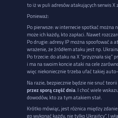
to iż w puli adresów atakujących serwis X 
Ponieważ:
Po pierwsze: w internecie spotkać można n
może ich każdy, kto zapłaci. Nawet rozcza
Po drugie: adresy IP można spoofować a a
wrażenie, że źródłem ataku jest np. Ukrain
Po trzecie: do ataku na X “przyznała się”
i ma na swoim koncie ataki na cele zarówno
więc niekoniecznie trzeba ufać takiej auto-
Na razie, bezpiecznie będzie nie snuć teori
przez sporą część dnia
. I choć wiele wskaz
dowodów, kto za tym atakiem stał.
Krótko mówiąc, jest różnica między zdanie
go wykonać każdy, nie tylko Ukraińcy”. I wł