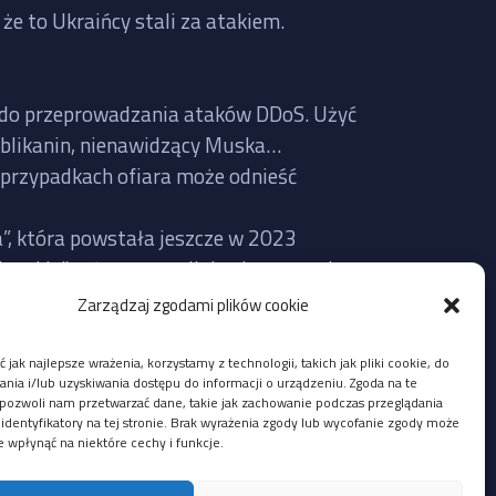
że to Ukraińcy stali za atakiem.
te do przeprowadzania ataków DDoS. Użyć
publikanin, nienawidzący Muska…
 przypadkach ofiara może odnieść
a”, która powstała jeszcze w 2023
erskie” też często mijają się z prawdą,
Zarządzaj zgodami plików cookie
Twitter faktycznie nie działał wczoraj
 jak najlepsze wrażenia, korzystamy z technologii, takich jak pliki cookie, do
lić na bazie aktualnie udostępnionych
ia i/lub uzyskiwania dostępu do informacji o urządzeniu. Zgoda na te
pozwoli nam przetwarzać dane, takie jak zachowanie podczas przeglądania
 identyfikatory na tej stronie. Brak wyrażenia zgody lub wycofanie zgody może
e wpłynąć na niektóre cechy i funkcje.
i z adresów IP Ukrainy, ale mógł