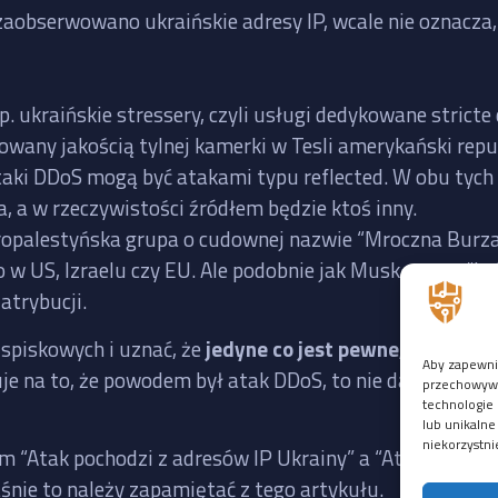
zaobserwowano ukraińskie adresy IP, wcale nie oznacza, 
p. ukraińskie stressery, czyli usługi dedykowane stric
rowany jakością tylnej kamerki w Tesli amerykański re
taki DDoS mogą być atakami typu reflected. W obu tych
a, a w rzeczywistości źródłem będzie ktoś inny.
 propalestyńska grupa o cudownej nazwie “Mroczna Burz
 w US, Izraelu czy EU. Ale podobnie jak Musk, grupy “hak
atrybucji.
i spiskowych i uznać, że
jedyne co jest pewne, to to, że 
Aby zapewnić
uje na to, że powodem był atak DDoS, to nie da się usta
przechowywan
technologie 
lub unikalne
niekorzystni
m “Atak pochodzi z adresów IP Ukrainy” a “Atak pochodz
aśnie to należy zapamiętać z tego artykułu.