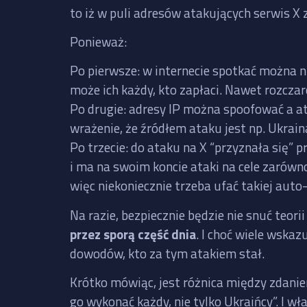
to iż w puli adresów atakujących serwis X 
Ponieważ:
Po pierwsze: w internecie spotkać można n
może ich każdy, kto zapłaci. Nawet rozcza
Po drugie: adresy IP można spoofować a a
wrażenie, że źródłem ataku jest np. Ukrain
Po trzecie: do ataku na X “przyznała się”
i ma na swoim koncie ataki na cele zarówno
więc niekoniecznie trzeba ufać takiej auto-
Na razie, bezpiecznie będzie nie snuć teori
przez sporą część dnia
. I choć wiele wskaz
dowodów, kto za tym atakiem stał.
Krótko mówiąc, jest różnica między zdanie
go wykonać każdy, nie tylko Ukraińcy”. I wł