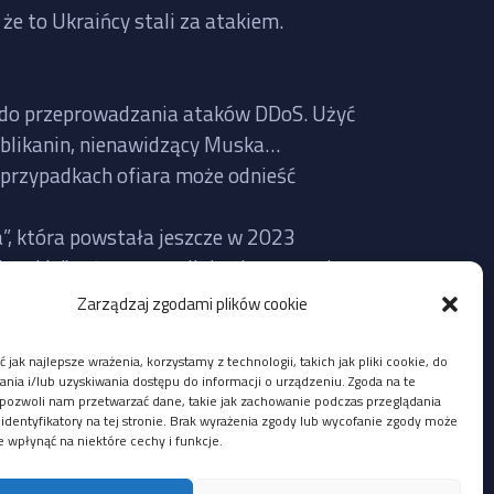
że to Ukraińcy stali za atakiem.
te do przeprowadzania ataków DDoS. Użyć
publikanin, nienawidzący Muska…
 przypadkach ofiara może odnieść
a”, która powstała jeszcze w 2023
erskie” też często mijają się z prawdą,
Zarządzaj zgodami plików cookie
Twitter faktycznie nie działał wczoraj
 jak najlepsze wrażenia, korzystamy z technologii, takich jak pliki cookie, do
lić na bazie aktualnie udostępnionych
ia i/lub uzyskiwania dostępu do informacji o urządzeniu. Zgoda na te
pozwoli nam przetwarzać dane, takie jak zachowanie podczas przeglądania
 identyfikatory na tej stronie. Brak wyrażenia zgody lub wycofanie zgody może
e wpłynąć na niektóre cechy i funkcje.
i z adresów IP Ukrainy, ale mógł