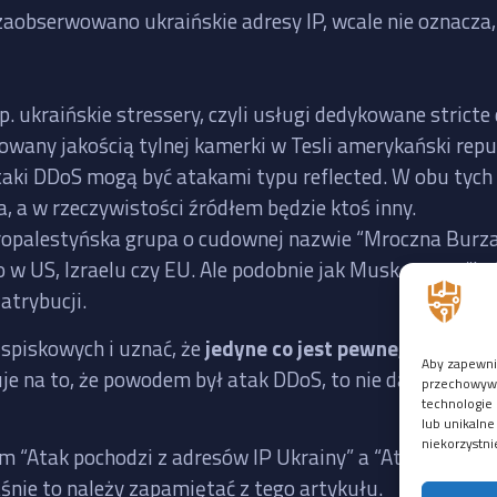
zaobserwowano ukraińskie adresy IP, wcale nie oznacza, 
p. ukraińskie stressery, czyli usługi dedykowane stric
rowany jakością tylnej kamerki w Tesli amerykański re
taki DDoS mogą być atakami typu reflected. W obu tych
a, a w rzeczywistości źródłem będzie ktoś inny.
 propalestyńska grupa o cudownej nazwie “Mroczna Burz
 w US, Izraelu czy EU. Ale podobnie jak Musk, grupy “hak
atrybucji.
i spiskowych i uznać, że
jedyne co jest pewne, to to, że 
Aby zapewnić
uje na to, że powodem był atak DDoS, to nie da się usta
przechowywan
technologie 
lub unikalne
niekorzystni
m “Atak pochodzi z adresów IP Ukrainy” a “Atak pochodz
aśnie to należy zapamiętać z tego artykułu.