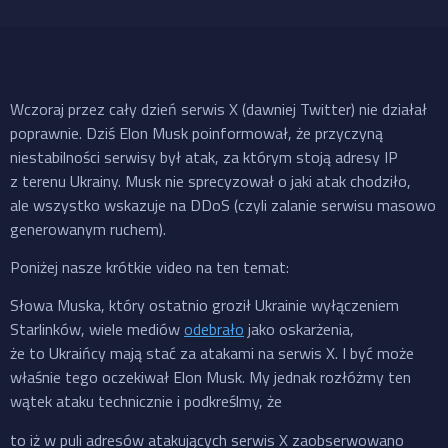
Wczoraj przez cały dzień serwis X (dawniej Twitter) nie działał
poprawnie. Dziś Elon Musk poinformował, że przyczyną
niestabilności serwisy był atak, za którym stoją adresy IP
z terenu Ukrainy. Musk nie sprecyzował o jaki atak chodziło,
ale wszystko wskazuje na DDoS (czyli zalanie serwisu masowo
generowanym ruchem).
Poniżej nasze krótkie video na ten temat:
Słowa Muska, który ostatnio groził Ukrainie wyłączeniem
Starlinków, wiele mediów
odebrało
jako oskarżenia,
że to Ukraińcy mają stać za atakami na serwis X. I być może
właśnie tego oczekiwał Elon Musk. My jednak rozłóżmy ten
wątek ataku technicznie i podkreślmy, że
to iż w puli adresów atakujących serwis X zaobserwowano