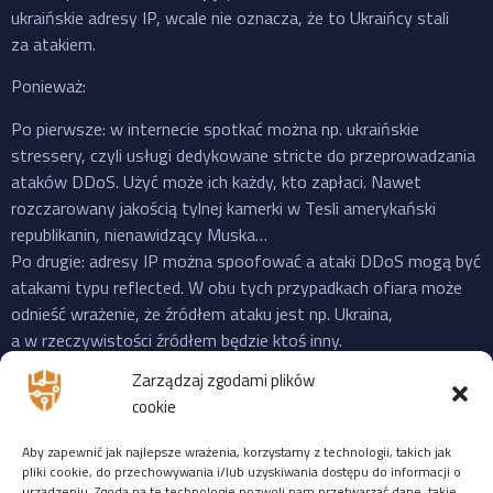
ukraińskie adresy IP, wcale nie oznacza, że to Ukraińcy stali
za atakiem.
Ponieważ:
Po pierwsze: w internecie spotkać można np. ukraińskie
stressery, czyli usługi dedykowane stricte do przeprowadzania
ataków DDoS. Użyć może ich każdy, kto zapłaci. Nawet
rozczarowany jakością tylnej kamerki w Tesli amerykański
republikanin, nienawidzący Muska…
Po drugie: adresy IP można spoofować a ataki DDoS mogą być
atakami typu reflected. W obu tych przypadkach ofiara może
odnieść wrażenie, że źródłem ataku jest np. Ukraina,
a w rzeczywistości źródłem będzie ktoś inny.
Po trzecie: do ataku na X “przyznała się” propalestyńska grupa
Zarządzaj zgodami plików
o cudownej nazwie “Mroczna Burza”, która powstała jeszcze
cookie
w 2023 i ma na swoim koncie ataki na cele zarówno w US,
Izraelu czy EU. Ale podobnie jak Musk, grupy “hakerskie” też
Aby zapewnić jak najlepsze wrażenia, korzystamy z technologii, takich jak
często mijają się z prawdą, więc niekoniecznie trzeba ufać
pliki cookie, do przechowywania i/lub uzyskiwania dostępu do informacji o
urządzeniu. Zgoda na te technologie pozwoli nam przetwarzać dane, takie