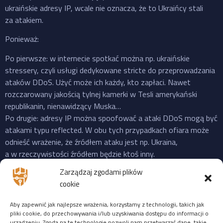
ukraińskie adresy IP, wcale nie oznacza, że to Ukraińcy stali
za atakiem.
Ponieważ:
Po pierwsze: w internecie spotkać można np. ukraińskie
stressery, czyli usługi dedykowane stricte do przeprowadzania
ataków DDoS. Użyć może ich każdy, kto zapłaci. Nawet
rozczarowany jakością tylnej kamerki w Tesli amerykański
republikanin, nienawidzący Muska…
Po drugie: adresy IP można spoofować a ataki DDoS mogą być
atakami typu reflected. W obu tych przypadkach ofiara może
odnieść wrażenie, że źródłem ataku jest np. Ukraina,
a w rzeczywistości źródłem będzie ktoś inny.
Po trzecie: do ataku na X “przyznała się” propalestyńska grupa
Zarządzaj zgodami plików
o cudownej nazwie “Mroczna Burza”, która powstała jeszcze
cookie
w 2023 i ma na swoim koncie ataki na cele zarówno w US,
Izraelu czy EU. Ale podobnie jak Musk, grupy “hakerskie” też
Aby zapewnić jak najlepsze wrażenia, korzystamy z technologii, takich jak
często mijają się z prawdą, więc niekoniecznie trzeba ufać
pliki cookie, do przechowywania i/lub uzyskiwania dostępu do informacji o
urządzeniu. Zgoda na te technologie pozwoli nam przetwarzać dane, takie