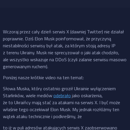
Wczoraj przez cały dzień serwis X (dawniej Twitter) nie działał
poprawnie. Dziś Elon Musk poinformował, że przyczyną
niestabilności serwisy był atak, za którym stoją adresy IP
z terenu Ukrainy. Musk nie sprecyzował o jaki atak chodziło,
ale wszystko wskazuje na DDoS (czyli zalanie serwisu masowo
generowanym ruchem).
Poniżej nasze krótkie video na ten temat:
Słowa Muska, który ostatnio groził Ukrainie wyłączeniem
Starlinków, wiele mediów
odebrało
jako oskarżenia,
że to Ukraińcy mają stać za atakami na serwis X. I być może
właśnie tego oczekiwał Elon Musk. My jednak rozłóżmy ten
wątek ataku technicznie i podkreślmy, że
to iż w puli adresów atakujących serwis X zaobserwowano