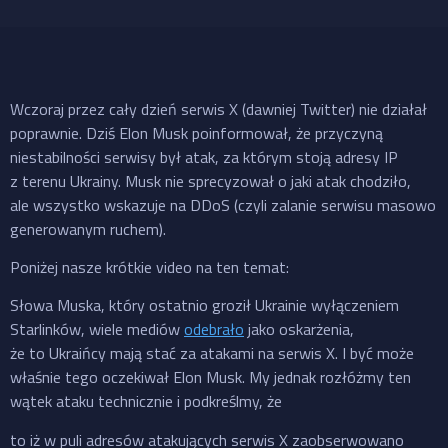
Wczoraj przez cały dzień serwis X (dawniej Twitter) nie działał
poprawnie. Dziś Elon Musk poinformował, że przyczyną
niestabilności serwisy był atak, za którym stoją adresy IP
z terenu Ukrainy. Musk nie sprecyzował o jaki atak chodziło,
ale wszystko wskazuje na DDoS (czyli zalanie serwisu masowo
generowanym ruchem).
Poniżej nasze krótkie video na ten temat:
Słowa Muska, który ostatnio groził Ukrainie wyłączeniem
Starlinków, wiele mediów
odebrało
jako oskarżenia,
że to Ukraińcy mają stać za atakami na serwis X. I być może
właśnie tego oczekiwał Elon Musk. My jednak rozłóżmy ten
wątek ataku technicznie i podkreślmy, że
to iż w puli adresów atakujących serwis X zaobserwowano