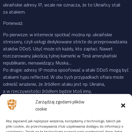
ukraińskie adresy IP, wcale nie oznacza, że to Ukraińcy stali
za atakiem.
Ponieważ:
Po pierwsze: w internecie spotkać można np. ukraińskie
stressery, czyli usługi dedykowane stricte do przeprowadzania
ataków DDoS. Użyć może ich każdy, kto zapłaci. Nawet
rozczarowany jakością tylnej kamerki w Tesli amerykański
republikanin, nienawidzący Muska…
Po drugie: adresy IP można spoofować a ataki DDoS mogą być
atakami typu reflected. W obu tych przypadkach ofiara może
odnieść wrażenie, że źródłem ataku jest np. Ukraina,
a w rzeczywistości źródłem będzie ktoś inny.
Po trzecie: do ataku na X “przyznała się” propalestyńska grupa
Zarządzaj zgodami plików
o cudownej nazwie “Mroczna Burza”, która powstała jeszcze
cookie
w 2023 i ma na swoim koncie ataki na cele zarówno w US,
Izraelu czy EU. Ale podobnie jak Musk, grupy “hakerskie” też
Aby zapewnić jak najlepsze wrażenia, korzystamy z technologii, takich jak
często mijają się z prawdą, więc niekoniecznie trzeba ufać
pliki cookie, do przechowywania i/lub uzyskiwania dostępu do informacji o
urządzeniu. Zgoda na te technologie pozwoli nam przetwarzać dane, takie