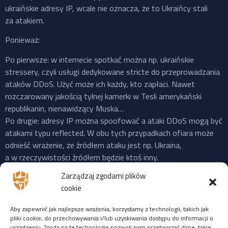
ukraińskie adresy IP, wcale nie oznacza, że to Ukraińcy stali
za atakiem.
Ponieważ:
Po pierwsze: w internecie spotkać można np. ukraińskie
stressery, czyli usługi dedykowane stricte do przeprowadzania
ataków DDoS. Użyć może ich każdy, kto zapłaci. Nawet
rozczarowany jakością tylnej kamerki w Tesli amerykański
republikanin, nienawidzący Muska…
Po drugie: adresy IP można spoofować a ataki DDoS mogą być
atakami typu reflected. W obu tych przypadkach ofiara może
odnieść wrażenie, że źródłem ataku jest np. Ukraina,
a w rzeczywistości źródłem będzie ktoś inny.
Po trzecie: do ataku na X “przyznała się” propalestyńska grupa
Zarządzaj zgodami plików
o cudownej nazwie “Mroczna Burza”, która powstała jeszcze
cookie
w 2023 i ma na swoim koncie ataki na cele zarówno w US,
Izraelu czy EU. Ale podobnie jak Musk, grupy “hakerskie” też
Aby zapewnić jak najlepsze wrażenia, korzystamy z technologii, takich jak
często mijają się z prawdą, więc niekoniecznie trzeba ufać
pliki cookie, do przechowywania i/lub uzyskiwania dostępu do informacji o
urządzeniu. Zgoda na te technologie pozwoli nam przetwarzać dane, takie