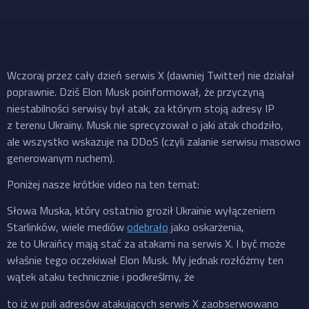
Wczoraj przez cały dzień serwis X (dawniej Twitter) nie działał
poprawnie. Dziś Elon Musk poinformował, że przyczyną
niestabilności serwisy był atak, za którym stoją adresy IP
z terenu Ukrainy. Musk nie sprecyzował o jaki atak chodziło,
ale wszystko wskazuje na DDoS (czyli zalanie serwisu masowo
generowanym ruchem).
Poniżej nasze krótkie video na ten temat:
Słowa Muska, który ostatnio groził Ukrainie wyłączeniem
Starlinków, wiele mediów
odebrało
jako oskarżenia,
że to Ukraińcy mają stać za atakami na serwis X. I być może
właśnie tego oczekiwał Elon Musk. My jednak rozłóżmy ten
wątek ataku technicznie i podkreślmy, że
to iż w puli adresów atakujących serwis X zaobserwowano