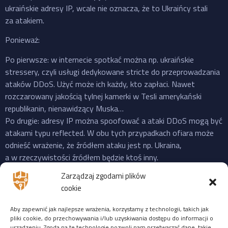
ukraińskie adresy IP, wcale nie oznacza, że to Ukraińcy stali
za atakiem.
Ponieważ:
Po pierwsze: w internecie spotkać można np. ukraińskie
stressery, czyli usługi dedykowane stricte do przeprowadzania
ataków DDoS. Użyć może ich każdy, kto zapłaci. Nawet
rozczarowany jakością tylnej kamerki w Tesli amerykański
republikanin, nienawidzący Muska…
Po drugie: adresy IP można spoofować a ataki DDoS mogą być
atakami typu reflected. W obu tych przypadkach ofiara może
odnieść wrażenie, że źródłem ataku jest np. Ukraina,
a w rzeczywistości źródłem będzie ktoś inny.
Po trzecie: do ataku na X “przyznała się” propalestyńska grupa
Zarządzaj zgodami plików
o cudownej nazwie “Mroczna Burza”, która powstała jeszcze
cookie
w 2023 i ma na swoim koncie ataki na cele zarówno w US,
Izraelu czy EU. Ale podobnie jak Musk, grupy “hakerskie” też
Aby zapewnić jak najlepsze wrażenia, korzystamy z technologii, takich jak
często mijają się z prawdą, więc niekoniecznie trzeba ufać
pliki cookie, do przechowywania i/lub uzyskiwania dostępu do informacji o
urządzeniu. Zgoda na te technologie pozwoli nam przetwarzać dane, takie