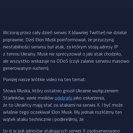
Wczoraj przez cały dzień serwis X (dawniej Twitter) nie działał
poprawnie. Dziś Elon Musk poinformował, że przyczyną
niestabilności serwisy był atak, za którym stoją adresy IP
z terenu Ukrainy. Musk nie sprecyzował o jaki atak chodziło,
ale wszystko wskazuje na DDoS (czyli zalanie serwisu masowo
generowanym ruchem).
Poniżej nasze krótkie video na ten temat:
Słowa Muska, który ostatnio groził Ukrainie wyłączeniem
Starlinków, wiele mediów
odebrało
jako oskarżenia,
że to Ukraińcy mają stać za atakami na serwis X. I być może
właśnie tego oczekiwał Elon Musk. My jednak rozłóżmy ten
wątek ataku technicznie i podkreślmy, że
to iż w puli adresów atakujących serwis X zaobserwowano