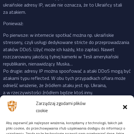
ukraińskie adresy IP, wcale nie oznacza, że to Ukraińcy stali
za atakiem.
Ponieważ:
Po pierwsze: w internecie spotkać można np. ukraińskie
stressery, czyli usługi dedykowane stricte do przeprowadzania
ataków DDoS. Użyć może ich każdy, kto zapłaci. Nawet
rozczarowany jakością tylnej kamerki w Tesli amerykański
republikanin, nienawidzący Muska…
Po drugie: adresy IP można spoofować a ataki DDoS mogą być
atakami typu reflected. W obu tych przypadkach ofiara może
odnieść wrażenie, że źródłem ataku jest np. Ukraina,
a w rzeczywistości źródłem będzie ktoś inny.
Po trzecie: do ataku na X “przyznała się” propalestyńska grupa
Zarządzaj zgodami plików
o cudownej nazwie “Mroczna Burza”, która powstała jeszcze
cookie
w 2023 i ma na swoim koncie ataki na cele zarówno w US,
Izraelu czy EU. Ale podobnie jak Musk, grupy “hakerskie” też
Aby zapewnić jak najlepsze wrażenia, korzystamy z technologii, takich jak
często mijają się z prawdą, więc niekoniecznie trzeba ufać
pliki cookie, do przechowywania i/lub uzyskiwania dostępu do informacji o
urządzeniu. Zgoda na te technologie pozwoli nam przetwarzać dane, takie