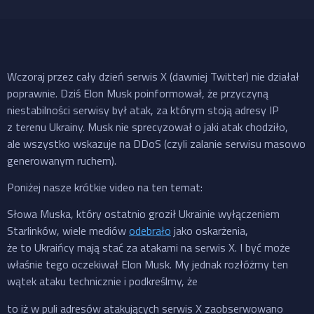
Wczoraj przez cały dzień serwis X (dawniej Twitter) nie działał
poprawnie. Dziś Elon Musk poinformował, że przyczyną
niestabilności serwisy był atak, za którym stoją adresy IP
z terenu Ukrainy. Musk nie sprecyzował o jaki atak chodziło,
ale wszystko wskazuje na DDoS (czyli zalanie serwisu masowo
generowanym ruchem).
Poniżej nasze krótkie video na ten temat:
Słowa Muska, który ostatnio groził Ukrainie wyłączeniem
Starlinków, wiele mediów
odebrało
jako oskarżenia,
że to Ukraińcy mają stać za atakami na serwis X. I być może
właśnie tego oczekiwał Elon Musk. My jednak rozłóżmy ten
wątek ataku technicznie i podkreślmy, że
to iż w puli adresów atakujących serwis X zaobserwowano