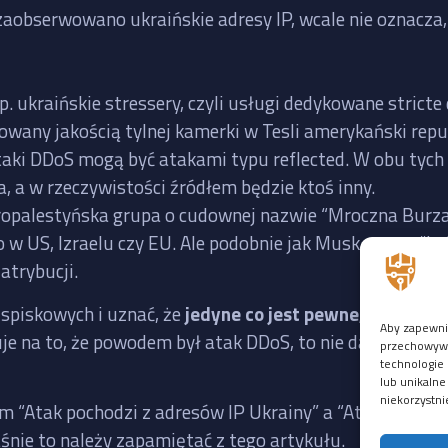
zaobserwowano ukraińskie adresy IP, wcale nie oznacza, 
p. ukraińskie stressery, czyli usługi dedykowane stric
rowany jakością tylnej kamerki w Tesli amerykański re
taki DDoS mogą być atakami typu reflected. W obu tych
a, a w rzeczywistości źródłem będzie ktoś inny.
 propalestyńska grupa o cudownej nazwie “Mroczna Burz
 w US, Izraelu czy EU. Ale podobnie jak Musk, grupy “hak
atrybucji.
i spiskowych i uznać, że
jedyne co jest pewne, to to, że 
Aby zapewnić
uje na to, że powodem był atak DDoS, to nie da się usta
przechowywan
technologie 
lub unikalne
niekorzystni
m “Atak pochodzi z adresów IP Ukrainy” a “Atak pochodz
aśnie to należy zapamiętać z tego artykułu.