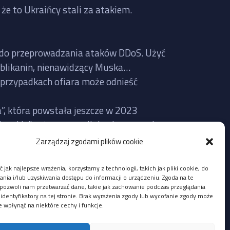
że to Ukraińcy stali za atakiem.
te do przeprowadzania ataków DDoS. Użyć
publikanin, nienawidzący Muska…
 przypadkach ofiara może odnieść
a”, która powstała jeszcze w 2023
erskie” też często mijają się z prawdą,
Zarządzaj zgodami plików cookie
Twitter faktycznie nie działał wczoraj
 jak najlepsze wrażenia, korzystamy z technologii, takich jak pliki cookie, do
lić na bazie aktualnie udostępnionych
ia i/lub uzyskiwania dostępu do informacji o urządzeniu. Zgoda na te
pozwoli nam przetwarzać dane, takie jak zachowanie podczas przeglądania
 identyfikatory na tej stronie. Brak wyrażenia zgody lub wycofanie zgody może
e wpłynąć na niektóre cechy i funkcje.
i z adresów IP Ukrainy, ale mógł