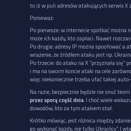
to iż w puli adresów atakujących serwis X 
Ponieważ:
Po pierwsze: w internecie spotkać można n
może ich każdy, kto zapłaci. Nawet rozcza
Po drugie: adresy IP można spoofować a a
wrażenie, że źródłem ataku jest np. Ukrain
Po trzecie: do ataku na X “przyznała się”
i ma na swoim koncie ataki na cele zarówno
więc niekoniecznie trzeba ufać takiej auto-
Na razie, bezpiecznie będzie nie snuć teori
przez sporą część dnia
. I choć wiele wskaz
dowodów, kto za tym atakiem stał.
Krótko mówiąc, jest różnica między zdanie
go wykonać każdy, nie tylko Ukraińcy”. I wł