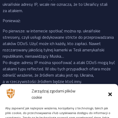
ukraińskie adresy IP, wcale nie oznacza, że to Ukraińcy stali
za atakiem.
Ponieważ:
Po pierwsze: w internecie spotkać można np. ukraińskie
stressery, czyli usługi dedykowane stricte do przeprowadzania
ataków DDoS. Użyć może ich każdy, kto zapłaci. Nawet
rozczarowany jakością tylnej kamerki w Tesli amerykański
republikanin, nienawidzący Muska…
Po drugie: adresy IP można spoofować a ataki DDoS mogą być
atakami typu reflected. W obu tych przypadkach ofiara może
odnieść wrażenie, że źródłem ataku jest np. Ukraina,
a w rzeczywistości źródłem będzie ktoś inny.
Po trzecie: do ataku na X “przyznała się” propalestyńska grupa
Zarządzaj zgodami plików
o cudownej nazwie “Mroczna Burza”, która powstała jeszcze
cookie
w 2023 i ma na swoim koncie ataki na cele zarówno w US,
Izraelu czy EU. Ale podobnie jak Musk, grupy “hakerskie” też
Aby zapewnić jak najlepsze wrażenia, korzystamy z technologii, takich jak
często mijają się z prawdą, więc niekoniecznie trzeba ufać
pliki cookie, do przechowywania i/lub uzyskiwania dostępu do informacji o
urządzeniu. Zgoda na te technologie pozwoli nam przetwarzać dane, takie