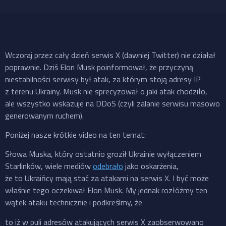
Wczoraj przez cały dzień serwis X (dawniej Twitter) nie działał
poprawnie. Dziś Elon Musk poinformował, że przyczyną
niestabilności serwisy był atak, za którym stoją adresy IP
z terenu Ukrainy. Musk nie sprecyzował o jaki atak chodziło,
ale wszystko wskazuje na DDoS (czyli zalanie serwisu masowo
generowanym ruchem).
Poniżej nasze krótkie video na ten temat:
Słowa Muska, który ostatnio groził Ukrainie wyłączeniem
Starlinków, wiele mediów
odebrało
jako oskarżenia,
że to Ukraińcy mają stać za atakami na serwis X. I być może
właśnie tego oczekiwał Elon Musk. My jednak rozłóżmy ten
wątek ataku technicznie i podkreślmy, że
to iż w puli adresów atakujących serwis X zaobserwowano