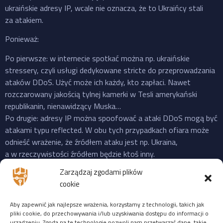
ukraińskie adresy IP, wcale nie oznacza, że to Ukraińcy stali
za atakiem.
Ponieważ:
Po pierwsze: w internecie spotkać można np. ukraińskie
stressery, czyli usługi dedykowane stricte do przeprowadzania
ataków DDoS. Użyć może ich każdy, kto zapłaci. Nawet
rozczarowany jakością tylnej kamerki w Tesli amerykański
republikanin, nienawidzący Muska…
Po drugie: adresy IP można spoofować a ataki DDoS mogą być
atakami typu reflected. W obu tych przypadkach ofiara może
odnieść wrażenie, że źródłem ataku jest np. Ukraina,
a w rzeczywistości źródłem będzie ktoś inny.
Po trzecie: do ataku na X “przyznała się” propalestyńska grupa
Zarządzaj zgodami plików
o cudownej nazwie “Mroczna Burza”, która powstała jeszcze
cookie
w 2023 i ma na swoim koncie ataki na cele zarówno w US,
Izraelu czy EU. Ale podobnie jak Musk, grupy “hakerskie” też
Aby zapewnić jak najlepsze wrażenia, korzystamy z technologii, takich jak
często mijają się z prawdą, więc niekoniecznie trzeba ufać
pliki cookie, do przechowywania i/lub uzyskiwania dostępu do informacji o
urządzeniu. Zgoda na te technologie pozwoli nam przetwarzać dane, takie