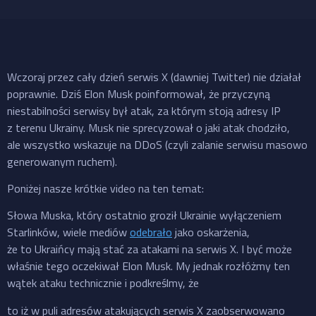
Wczoraj przez cały dzień serwis X (dawniej Twitter) nie działał
poprawnie. Dziś Elon Musk poinformował, że przyczyną
niestabilności serwisy był atak, za którym stoją adresy IP
z terenu Ukrainy. Musk nie sprecyzował o jaki atak chodziło,
ale wszystko wskazuje na DDoS (czyli zalanie serwisu masowo
generowanym ruchem).
Poniżej nasze krótkie video na ten temat:
Słowa Muska, który ostatnio groził Ukrainie wyłączeniem
Starlinków, wiele mediów
odebrało
jako oskarżenia,
że to Ukraińcy mają stać za atakami na serwis X. I być może
właśnie tego oczekiwał Elon Musk. My jednak rozłóżmy ten
wątek ataku technicznie i podkreślmy, że
to iż w puli adresów atakujących serwis X zaobserwowano