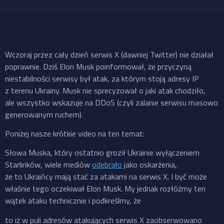
Wczoraj przez cały dzień serwis X (dawniej Twitter) nie działał
poprawnie. Dziś Elon Musk poinformował, że przyczyną
niestabilności serwisy był atak, za którym stoją adresy IP
z terenu Ukrainy. Musk nie sprecyzował o jaki atak chodziło,
ale wszystko wskazuje na DDoS (czyli zalanie serwisu masowo
generowanym ruchem).
Poniżej nasze krótkie video na ten temat:
Słowa Muska, który ostatnio groził Ukrainie wyłączeniem
Starlinków, wiele mediów
odebrało
jako oskarżenia,
że to Ukraińcy mają stać za atakami na serwis X. I być może
właśnie tego oczekiwał Elon Musk. My jednak rozłóżmy ten
wątek ataku technicznie i podkreślmy, że
to iż w puli adresów atakujących serwis X zaobserwowano