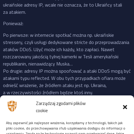
ukraińskie adresy IP, wcale nie oznacza, że to Ukraińcy stali
za atakiem.
Ponieważ:
Po pierwsze: w internecie spotkać można np. ukraińskie
stressery, czyli usługi dedykowane stricte do przeprowadzania
ataków DDoS. Użyć może ich każdy, kto zapłaci. Nawet
rozczarowany jakością tylnej kamerki w Tesli amerykański
republikanin, nienawidzący Muska…
Po drugie: adresy IP można spoofować a ataki DDoS mogą być
atakami typu reflected. W obu tych przypadkach ofiara może
odnieść wrażenie, że źródłem ataku jest np. Ukraina,
a w rzeczywistości źródłem będzie ktoś inny.
Po trzecie: do ataku na X “przyznała się” propalestyńska grupa
Zarządzaj zgodami plików
o cudownej nazwie “Mroczna Burza”, która powstała jeszcze
cookie
w 2023 i ma na swoim koncie ataki na cele zarówno w US,
Izraelu czy EU. Ale podobnie jak Musk, grupy “hakerskie” też
Aby zapewnić jak najlepsze wrażenia, korzystamy z technologii, takich jak
często mijają się z prawdą, więc niekoniecznie trzeba ufać
pliki cookie, do przechowywania i/lub uzyskiwania dostępu do informacji o
urządzeniu. Zgoda na te technologie pozwoli nam przetwarzać dane, takie