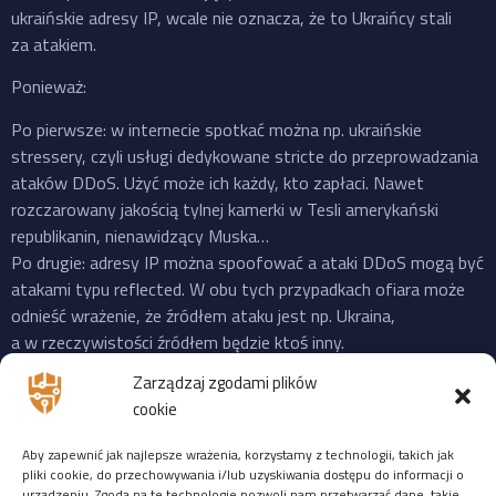
ukraińskie adresy IP, wcale nie oznacza, że to Ukraińcy stali
za atakiem.
Ponieważ:
Po pierwsze: w internecie spotkać można np. ukraińskie
stressery, czyli usługi dedykowane stricte do przeprowadzania
ataków DDoS. Użyć może ich każdy, kto zapłaci. Nawet
rozczarowany jakością tylnej kamerki w Tesli amerykański
republikanin, nienawidzący Muska…
Po drugie: adresy IP można spoofować a ataki DDoS mogą być
atakami typu reflected. W obu tych przypadkach ofiara może
odnieść wrażenie, że źródłem ataku jest np. Ukraina,
a w rzeczywistości źródłem będzie ktoś inny.
Po trzecie: do ataku na X “przyznała się” propalestyńska grupa
Zarządzaj zgodami plików
o cudownej nazwie “Mroczna Burza”, która powstała jeszcze
cookie
w 2023 i ma na swoim koncie ataki na cele zarówno w US,
Izraelu czy EU. Ale podobnie jak Musk, grupy “hakerskie” też
Aby zapewnić jak najlepsze wrażenia, korzystamy z technologii, takich jak
często mijają się z prawdą, więc niekoniecznie trzeba ufać
pliki cookie, do przechowywania i/lub uzyskiwania dostępu do informacji o
urządzeniu. Zgoda na te technologie pozwoli nam przetwarzać dane, takie