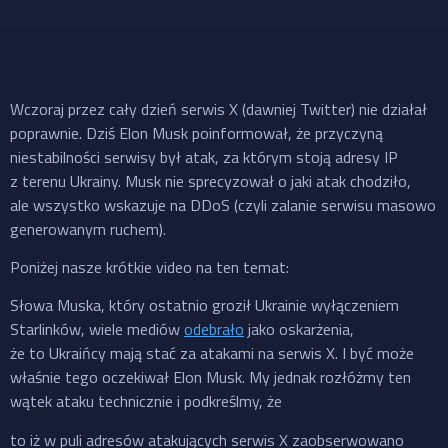
Wczoraj przez cały dzień serwis X (dawniej Twitter) nie działał
poprawnie. Dziś Elon Musk poinformował, że przyczyną
niestabilności serwisy był atak, za którym stoją adresy IP
z terenu Ukrainy. Musk nie sprecyzował o jaki atak chodziło,
ale wszystko wskazuje na DDoS (czyli zalanie serwisu masowo
generowanym ruchem).
Poniżej nasze krótkie video na ten temat:
Słowa Muska, który ostatnio groził Ukrainie wyłączeniem
Starlinków, wiele mediów
odebrało
jako oskarżenia,
że to Ukraińcy mają stać za atakami na serwis X. I być może
właśnie tego oczekiwał Elon Musk. My jednak rozłóżmy ten
wątek ataku technicznie i podkreślmy, że
to iż w puli adresów atakujących serwis X zaobserwowano