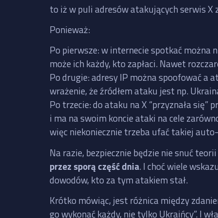
to iż w puli adresów atakujących serwis X 
Ponieważ:
Po pierwsze: w internecie spotkać można n
może ich każdy, kto zapłaci. Nawet rozcza
Po drugie: adresy IP można spoofować a a
wrażenie, że źródłem ataku jest np. Ukrain
Po trzecie: do ataku na X “przyznała się”
i ma na swoim koncie ataki na cele zarówno
więc niekoniecznie trzeba ufać takiej auto-
Na razie, bezpiecznie będzie nie snuć teori
przez sporą część dnia
. I choć wiele wskaz
dowodów, kto za tym atakiem stał.
Krótko mówiąc, jest różnica między zdanie
go wykonać każdy, nie tylko Ukraińcy”. I wł