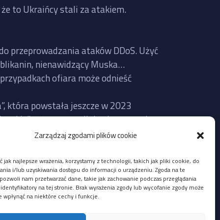
że to Ukraińcy stali za atakiem.
te do przeprowadzania ataków DDoS. Użyć
publikanin, nienawidzący Muska…
 przypadkach ofiara może odnieść
a”, która powstała jeszcze w 2023
erskie” też często mijają się z prawdą,
Zarządzaj zgodami plików cookie
Twitter faktycznie nie działał wczoraj
 jak najlepsze wrażenia, korzystamy z technologii, takich jak pliki cookie, do
lić na bazie aktualnie udostępnionych
ia i/lub uzyskiwania dostępu do informacji o urządzeniu. Zgoda na te
pozwoli nam przetwarzać dane, takie jak zachowanie podczas przeglądania
 identyfikatory na tej stronie. Brak wyrażenia zgody lub wycofanie zgody może
e wpłynąć na niektóre cechy i funkcje.
i z adresów IP Ukrainy, ale mógł