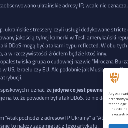
zaobserwowano ukraińskie adresy IP, wcale nie oznacza, 
p. ukraińskie stressery, czyli usługi dedykowane stric
rowany jakością tylnej kamerki w Tesli amerykański re
taki DDoS mogą być atakami typu reflected. W obu tych
a, a w rzeczywistości źródłem będzie ktoś inny.
 propalestyńska grupa o cudownej nazwie “Mroczna Burz
 w US, Izraelu czy EU. Ale podobnie jak Musk, grupy “hak
atrybucji.
i spiskowych i uznać, że
jedyne co jest pewne, to to, że 
Aby zapewnić
uje na to, że powodem był atak DDoS, to nie da się usta
przechowywan
technologie 
lub unikalne
niekorzystni
m “Atak pochodzi z adresów IP Ukrainy” a “Atak pochodz
aśnie to należy zapamiętać z tego artykułu.