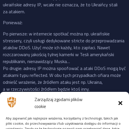
ukraińskie adresy IP, wcale nie oznacza, że to Ukraińcy stali
za atakiem.
Ponieważ:
Po pierwsze: w internecie spotkać można np. ukraińskie
stressery, czyli usługi dedykowane stricte do przeprowadzania
ataków DDoS. Użyć może ich każdy, kto zapłaci. Nawet
rozczarowany jakością tylnej kamerki w Tesli amerykański
republikanin, nienawidzący Muska…
Po drugie: adresy IP można spoofować a ataki DDoS mogą być
atakami typu reflected. W obu tych przypadkach ofiara może
odnieść wrażenie, że źródłem ataku jest np. Ukraina,
a w rzeczywistości źródłem będzie ktoś inny.
Po trzecie: do ataku na X “przyznała się” propalestyńska grupa
Zarządzaj zgodami plików
o cudownej nazwie “Mroczna Burza”, która powstała jeszcze
cookie
w 2023 i ma na swoim koncie ataki na cele zarówno w US,
Izraelu czy EU. Ale podobnie jak Musk, grupy “hakerskie” też
Aby zapewnić jak najlepsze wrażenia, korzystamy z technologii, takich jak
często mijają się z prawdą, więc niekoniecznie trzeba ufać
pliki cookie, do przechowywania i/lub uzyskiwania dostępu do informacji o
urządzeniu. Zgoda na te technologie pozwoli nam przetwarzać dane, takie