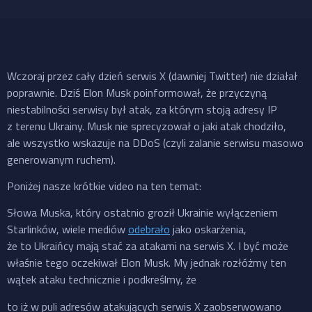
Wczoraj przez cały dzień serwis X (dawniej Twitter) nie działał
poprawnie. Dziś Elon Musk poinformował, że przyczyną
niestabilności serwisy był atak, za którym stoją adresy IP
z terenu Ukrainy. Musk nie sprecyzował o jaki atak chodziło,
ale wszystko wskazuje na DDoS (czyli zalanie serwisu masowo
generowanym ruchem).
Poniżej nasze krótkie video na ten temat:
Słowa Muska, który ostatnio groził Ukrainie wyłączeniem
Starlinków, wiele mediów
odebrało
jako oskarżenia,
że to Ukraińcy mają stać za atakami na serwis X. I być może
właśnie tego oczekiwał Elon Musk. My jednak rozłóżmy ten
wątek ataku technicznie i podkreślmy, że
to iż w puli adresów atakujących serwis X zaobserwowano