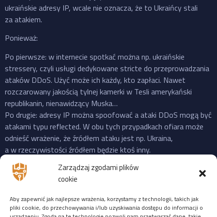
ukraińskie adresy IP, wcale nie oznacza, że to Ukraińcy stali
za atakiem.
Ponieważ:
Po pierwsze: w internecie spotkać można np. ukraińskie
stressery, czyli usługi dedykowane stricte do przeprowadzania
ataków DDoS. Użyć może ich każdy, kto zapłaci. Nawet
rozczarowany jakością tylnej kamerki w Tesli amerykański
republikanin, nienawidzący Muska…
Po drugie: adresy IP można spoofować a ataki DDoS mogą być
atakami typu reflected. W obu tych przypadkach ofiara może
odnieść wrażenie, że źródłem ataku jest np. Ukraina,
a w rzeczywistości źródłem będzie ktoś inny.
Po trzecie: do ataku na X “przyznała się” propalestyńska grupa
Zarządzaj zgodami plików
o cudownej nazwie “Mroczna Burza”, która powstała jeszcze
cookie
w 2023 i ma na swoim koncie ataki na cele zarówno w US,
Izraelu czy EU. Ale podobnie jak Musk, grupy “hakerskie” też
Aby zapewnić jak najlepsze wrażenia, korzystamy z technologii, takich jak
często mijają się z prawdą, więc niekoniecznie trzeba ufać
pliki cookie, do przechowywania i/lub uzyskiwania dostępu do informacji o
urządzeniu. Zgoda na te technologie pozwoli nam przetwarzać dane, takie