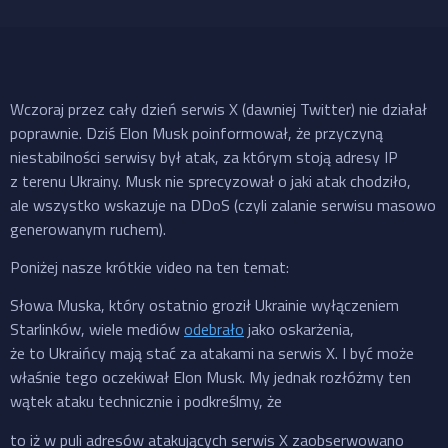
Wczoraj przez cały dzień serwis X (dawniej Twitter) nie działał
poprawnie. Dziś Elon Musk poinformował, że przyczyną
niestabilności serwisy był atak, za którym stoją adresy IP
z terenu Ukrainy. Musk nie sprecyzował o jaki atak chodziło,
ale wszystko wskazuje na DDoS (czyli zalanie serwisu masowo
generowanym ruchem).
Poniżej nasze krótkie video na ten temat:
Słowa Muska, który ostatnio groził Ukrainie wyłączeniem
Starlinków, wiele mediów
odebrało
jako oskarżenia,
że to Ukraińcy mają stać za atakami na serwis X. I być może
właśnie tego oczekiwał Elon Musk. My jednak rozłóżmy ten
wątek ataku technicznie i podkreślmy, że
to iż w puli adresów atakujących serwis X zaobserwowano