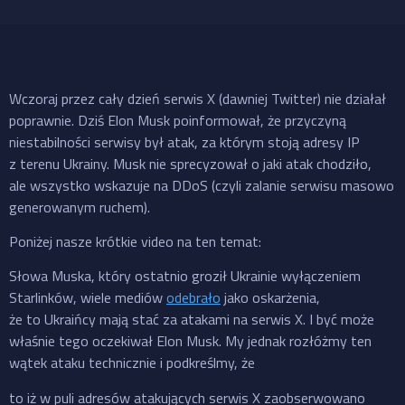
Wczoraj przez cały dzień serwis X (dawniej Twitter) nie działał
poprawnie. Dziś Elon Musk poinformował, że przyczyną
niestabilności serwisy był atak, za którym stoją adresy IP
z terenu Ukrainy. Musk nie sprecyzował o jaki atak chodziło,
ale wszystko wskazuje na DDoS (czyli zalanie serwisu masowo
generowanym ruchem).
Poniżej nasze krótkie video na ten temat:
Słowa Muska, który ostatnio groził Ukrainie wyłączeniem
Starlinków, wiele mediów
odebrało
jako oskarżenia,
że to Ukraińcy mają stać za atakami na serwis X. I być może
właśnie tego oczekiwał Elon Musk. My jednak rozłóżmy ten
wątek ataku technicznie i podkreślmy, że
to iż w puli adresów atakujących serwis X zaobserwowano