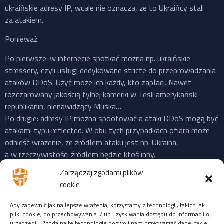
ukraińskie adresy IP, wcale nie oznacza, że to Ukraińcy stali
za atakiem.
Ponieważ:
Po pierwsze: w internecie spotkać można np. ukraińskie
stressery, czyli usługi dedykowane stricte do przeprowadzania
ataków DDoS. Użyć może ich każdy, kto zapłaci. Nawet
rozczarowany jakością tylnej kamerki w Tesli amerykański
republikanin, nienawidzący Muska…
Po drugie: adresy IP można spoofować a ataki DDoS mogą być
atakami typu reflected. W obu tych przypadkach ofiara może
odnieść wrażenie, że źródłem ataku jest np. Ukraina,
a w rzeczywistości źródłem będzie ktoś inny.
Po trzecie: do ataku na X “przyznała się” propalestyńska grupa
Zarządzaj zgodami plików
o cudownej nazwie “Mroczna Burza”, która powstała jeszcze
cookie
w 2023 i ma na swoim koncie ataki na cele zarówno w US,
Izraelu czy EU. Ale podobnie jak Musk, grupy “hakerskie” też
Aby zapewnić jak najlepsze wrażenia, korzystamy z technologii, takich jak
często mijają się z prawdą, więc niekoniecznie trzeba ufać
pliki cookie, do przechowywania i/lub uzyskiwania dostępu do informacji o
urządzeniu. Zgoda na te technologie pozwoli nam przetwarzać dane, takie