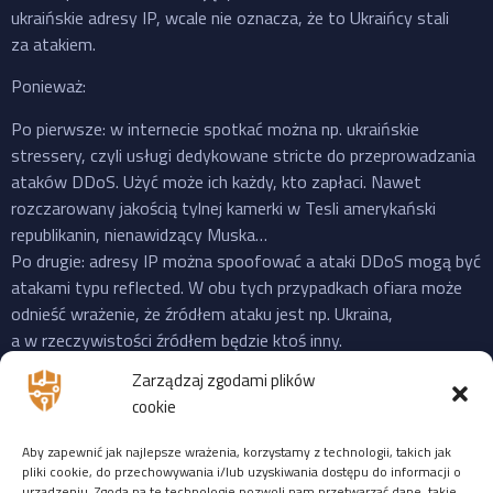
ukraińskie adresy IP, wcale nie oznacza, że to Ukraińcy stali
za atakiem.
Ponieważ:
Po pierwsze: w internecie spotkać można np. ukraińskie
stressery, czyli usługi dedykowane stricte do przeprowadzania
ataków DDoS. Użyć może ich każdy, kto zapłaci. Nawet
rozczarowany jakością tylnej kamerki w Tesli amerykański
republikanin, nienawidzący Muska…
Po drugie: adresy IP można spoofować a ataki DDoS mogą być
atakami typu reflected. W obu tych przypadkach ofiara może
odnieść wrażenie, że źródłem ataku jest np. Ukraina,
a w rzeczywistości źródłem będzie ktoś inny.
Po trzecie: do ataku na X “przyznała się” propalestyńska grupa
Zarządzaj zgodami plików
o cudownej nazwie “Mroczna Burza”, która powstała jeszcze
cookie
w 2023 i ma na swoim koncie ataki na cele zarówno w US,
Izraelu czy EU. Ale podobnie jak Musk, grupy “hakerskie” też
Aby zapewnić jak najlepsze wrażenia, korzystamy z technologii, takich jak
często mijają się z prawdą, więc niekoniecznie trzeba ufać
pliki cookie, do przechowywania i/lub uzyskiwania dostępu do informacji o
urządzeniu. Zgoda na te technologie pozwoli nam przetwarzać dane, takie