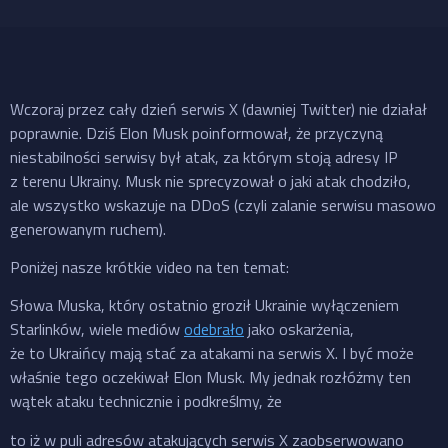
Wczoraj przez cały dzień serwis X (dawniej Twitter) nie działał
poprawnie. Dziś Elon Musk poinformował, że przyczyną
niestabilności serwisy był atak, za którym stoją adresy IP
z terenu Ukrainy. Musk nie sprecyzował o jaki atak chodziło,
ale wszystko wskazuje na DDoS (czyli zalanie serwisu masowo
generowanym ruchem).
Poniżej nasze krótkie video na ten temat:
Słowa Muska, który ostatnio groził Ukrainie wyłączeniem
Starlinków, wiele mediów
odebrało
jako oskarżenia,
że to Ukraińcy mają stać za atakami na serwis X. I być może
właśnie tego oczekiwał Elon Musk. My jednak rozłóżmy ten
wątek ataku technicznie i podkreślmy, że
to iż w puli adresów atakujących serwis X zaobserwowano