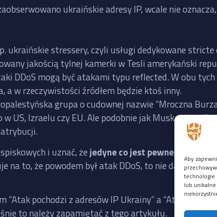
zaobserwowano ukraińskie adresy IP, wcale nie oznacza, 
p. ukraińskie stressery, czyli usługi dedykowane stric
rowany jakością tylnej kamerki w Tesli amerykański re
taki DDoS mogą być atakami typu reflected. W obu tych
a, a w rzeczywistości źródłem będzie ktoś inny.
 propalestyńska grupa o cudownej nazwie “Mroczna Burz
 w US, Izraelu czy EU. Ale podobnie jak Musk, grupy “hak
atrybucji.
i spiskowych i uznać, że
jedyne co jest pewne, to to, że 
Aby zapewnić
uje na to, że powodem był atak DDoS, to nie da się usta
przechowywan
technologie 
lub unikalne
niekorzystni
m “Atak pochodzi z adresów IP Ukrainy” a “Atak pochodz
aśnie to należy zapamiętać z tego artykułu.