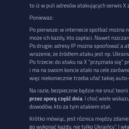
to iż w puli adresów atakujących serwis X 
Ponieważ:
Po pierwsze: w internecie spotkać można n
może ich każdy, kto zapłaci. Nawet rozcza
Po drugie: adresy IP można spoofować a a
wrażenie, że źródłem ataku jest np. Ukrain
Po trzecie: do ataku na X “przyznała się”
i ma na swoim koncie ataki na cele zarówno
więc niekoniecznie trzeba ufać takiej auto-
Na razie, bezpiecznie będzie nie snuć teori
przez sporą część dnia
. I choć wiele wskaz
dowodów, kto za tym atakiem stał.
Krótko mówiąc, jest różnica między zdanie
go wykonać każdy, nie tylko Ukraińcy”. I wł