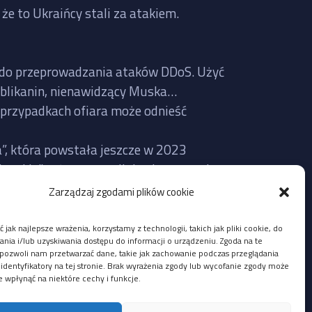
że to Ukraińcy stali za atakiem.
te do przeprowadzania ataków DDoS. Użyć
publikanin, nienawidzący Muska…
 przypadkach ofiara może odnieść
a”, która powstała jeszcze w 2023
erskie” też często mijają się z prawdą,
Zarządzaj zgodami plików cookie
Twitter faktycznie nie działał wczoraj
 jak najlepsze wrażenia, korzystamy z technologii, takich jak pliki cookie, do
lić na bazie aktualnie udostępnionych
ia i/lub uzyskiwania dostępu do informacji o urządzeniu. Zgoda na te
pozwoli nam przetwarzać dane, takie jak zachowanie podczas przeglądania
 identyfikatory na tej stronie. Brak wyrażenia zgody lub wycofanie zgody może
e wpłynąć na niektóre cechy i funkcje.
i z adresów IP Ukrainy, ale mógł