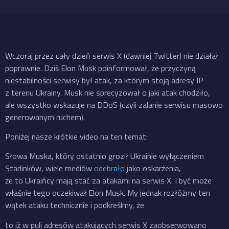
Wczoraj przez cały dzień serwis X (dawniej Twitter) nie działał
poprawnie. Dziś Elon Musk poinformował, że przyczyną
niestabilności serwisy był atak, za którym stoją adresy IP
z terenu Ukrainy. Musk nie sprecyzował o jaki atak chodziło,
ale wszystko wskazuje na DDoS (czyli zalanie serwisu masowo
generowanym ruchem).
Poniżej nasze krótkie video na ten temat:
Słowa Muska, który ostatnio groził Ukrainie wyłączeniem
Starlinków, wiele mediów
odebrało
jako oskarżenia,
że to Ukraińcy mają stać za atakami na serwis X. I być może
właśnie tego oczekiwał Elon Musk. My jednak rozłóżmy ten
wątek ataku technicznie i podkreślmy, że
to iż w puli adresów atakujących serwis X zaobserwowano