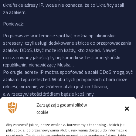
ukraińskie adresy IP, wcale nie oznacza, że to Ukraińcy stali
za atakiem.
Ponieważ:
Po pierwsze: w internecie spotkać można np. ukraińskie
stressery, czyli usługi dedykowane stricte do przeprowadzania
ataków DDoS. Użyć może ich każdy, kto zapłaci. Nawet
rozczarowany jakością tylnej kamerki w Tesli amerykański
republikanin, nienawidzący Muska…
Po drugie: adresy IP można spoofować a ataki DDoS mogą być
atakami typu reflected. W obu tych przypadkach ofiara może
odnieść wrażenie, że źródłem ataku jest np. Ukraina,
a w rzeczywistości źródłem będzie ktoś inny.
Po trzecie: do ataku na X “przyznała się” propalestyńska grupa
Zarządzaj zgodami plików
o cudownej nazwie “Mroczna Burza”, która powstała jeszcze
cookie
w 2023 i ma na swoim koncie ataki na cele zarówno w US,
Izraelu czy EU. Ale podobnie jak Musk, grupy “hakerskie” też
Aby zapewnić jak najlepsze wrażenia, korzystamy z technologii, takich jak
często mijają się z prawdą, więc niekoniecznie trzeba ufać
pliki cookie, do przechowywania i/lub uzyskiwania dostępu do informacji o
urządzeniu. Zgoda na te technologie pozwoli nam przetwarzać dane, takie