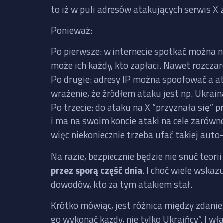
to iż w puli adresów atakujących serwis X 
Ponieważ:
Po pierwsze: w internecie spotkać można n
może ich każdy, kto zapłaci. Nawet rozcza
Po drugie: adresy IP można spoofować a a
wrażenie, że źródłem ataku jest np. Ukrain
Po trzecie: do ataku na X “przyznała się”
i ma na swoim koncie ataki na cele zarówno
więc niekoniecznie trzeba ufać takiej auto-
Na razie, bezpiecznie będzie nie snuć teori
przez sporą część dnia
. I choć wiele wskaz
dowodów, kto za tym atakiem stał.
Krótko mówiąc, jest różnica między zdanie
go wykonać każdy, nie tylko Ukraińcy”. I wł