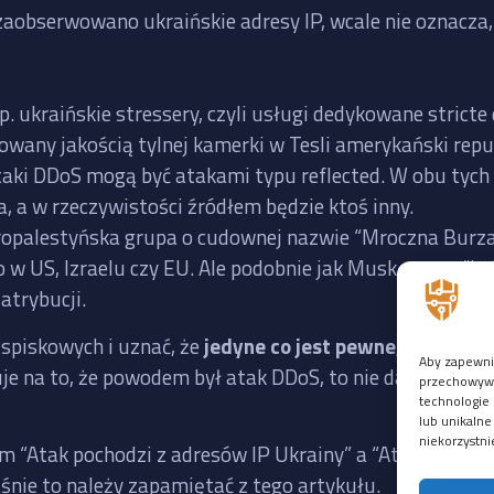
zaobserwowano ukraińskie adresy IP, wcale nie oznacza, 
p. ukraińskie stressery, czyli usługi dedykowane stric
rowany jakością tylnej kamerki w Tesli amerykański re
taki DDoS mogą być atakami typu reflected. W obu tych
a, a w rzeczywistości źródłem będzie ktoś inny.
 propalestyńska grupa o cudownej nazwie “Mroczna Burz
 w US, Izraelu czy EU. Ale podobnie jak Musk, grupy “hak
atrybucji.
i spiskowych i uznać, że
jedyne co jest pewne, to to, że 
Aby zapewnić
uje na to, że powodem był atak DDoS, to nie da się usta
przechowywan
technologie 
lub unikalne
niekorzystni
m “Atak pochodzi z adresów IP Ukrainy” a “Atak pochodz
aśnie to należy zapamiętać z tego artykułu.