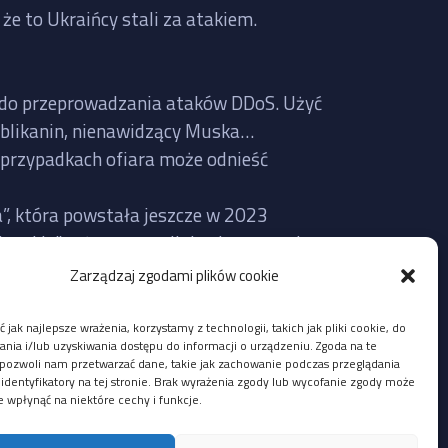
że to Ukraińcy stali za atakiem.
te do przeprowadzania ataków DDoS. Użyć
publikanin, nienawidzący Muska…
 przypadkach ofiara może odnieść
a”, która powstała jeszcze w 2023
erskie” też często mijają się z prawdą,
Zarządzaj zgodami plików cookie
Twitter faktycznie nie działał wczoraj
 jak najlepsze wrażenia, korzystamy z technologii, takich jak pliki cookie, do
lić na bazie aktualnie udostępnionych
ia i/lub uzyskiwania dostępu do informacji o urządzeniu. Zgoda na te
pozwoli nam przetwarzać dane, takie jak zachowanie podczas przeglądania
 identyfikatory na tej stronie. Brak wyrażenia zgody lub wycofanie zgody może
e wpłynąć na niektóre cechy i funkcje.
i z adresów IP Ukrainy, ale mógł