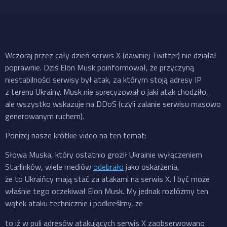
Wczoraj przez cały dzień serwis X (dawniej Twitter) nie działał
poprawnie. Dziś Elon Musk poinformował, że przyczyną
niestabilności serwisy był atak, za którym stoją adresy IP
z terenu Ukrainy. Musk nie sprecyzował o jaki atak chodziło,
ale wszystko wskazuje na DDoS (czyli zalanie serwisu masowo
generowanym ruchem).
Poniżej nasze krótkie video na ten temat:
Słowa Muska, który ostatnio groził Ukrainie wyłączeniem
Starlinków, wiele mediów
odebrało
jako oskarżenia,
że to Ukraińcy mają stać za atakami na serwis X. I być może
właśnie tego oczekiwał Elon Musk. My jednak rozłóżmy ten
wątek ataku technicznie i podkreślmy, że
to iż w puli adresów atakujących serwis X zaobserwowano