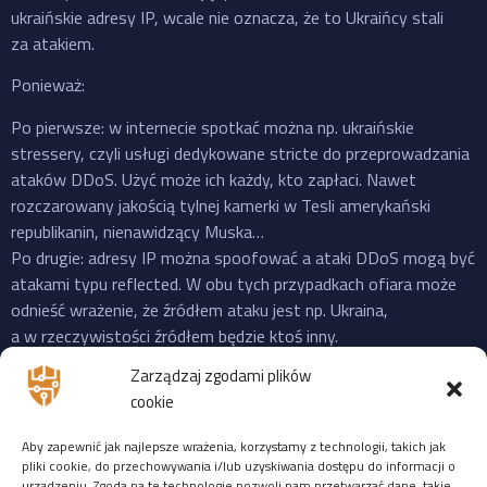
ukraińskie adresy IP, wcale nie oznacza, że to Ukraińcy stali
za atakiem.
Ponieważ:
Po pierwsze: w internecie spotkać można np. ukraińskie
stressery, czyli usługi dedykowane stricte do przeprowadzania
ataków DDoS. Użyć może ich każdy, kto zapłaci. Nawet
rozczarowany jakością tylnej kamerki w Tesli amerykański
republikanin, nienawidzący Muska…
Po drugie: adresy IP można spoofować a ataki DDoS mogą być
atakami typu reflected. W obu tych przypadkach ofiara może
odnieść wrażenie, że źródłem ataku jest np. Ukraina,
a w rzeczywistości źródłem będzie ktoś inny.
Po trzecie: do ataku na X “przyznała się” propalestyńska grupa
Zarządzaj zgodami plików
o cudownej nazwie “Mroczna Burza”, która powstała jeszcze
cookie
w 2023 i ma na swoim koncie ataki na cele zarówno w US,
Izraelu czy EU. Ale podobnie jak Musk, grupy “hakerskie” też
Aby zapewnić jak najlepsze wrażenia, korzystamy z technologii, takich jak
często mijają się z prawdą, więc niekoniecznie trzeba ufać
pliki cookie, do przechowywania i/lub uzyskiwania dostępu do informacji o
urządzeniu. Zgoda na te technologie pozwoli nam przetwarzać dane, takie